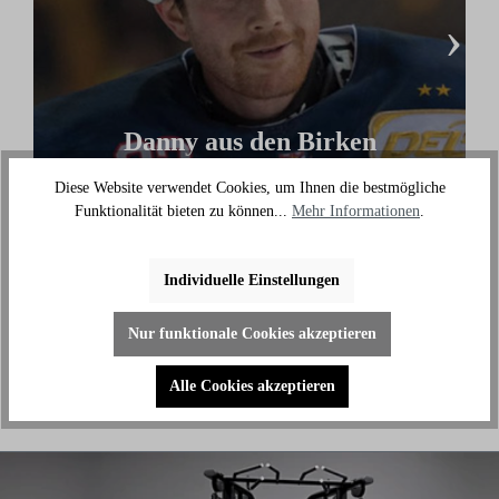
›
Danny aus den Birken
(Eishockey Olympionike & 3-facher deutscher
Diese Website verwendet Cookies, um Ihnen die bestmögliche
Meister)
Funktionalität bieten zu können...
Mehr Informationen
.
"Ich benutze das Bike jeden Tag und es hilft mir
außerhalb des Eises an meiner Fitness zu arbeiten."
Individuelle Einstellungen
Nur funktionale Cookies akzeptieren
Alle Cookies akzeptieren