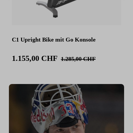
C1 Upright Bike mit Go Konsole
C
K
1.155,00 CHF
1.285,00 CHF