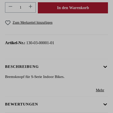
Produkt Anzahl: Gib den gewünschten Wert ein 
In den Warenkorb
Zum Merkzettel hinzufügen
Artikel-Nr.:
130-03-00001-01
BESCHREIBUNG
Bremsknopf für S-Serie Indoor Bikes.
Mehr
BEWERTUNGEN