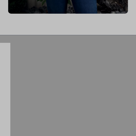
„Ich finde mein ICG Bike großartig,
weil ich es meiner TT Position optimal
anpassen kann. Am tollsten finde ich die
Möglichkeit innerhalb einer Sekunde
von locker auf voll zu schalten, was
einen großartigen Trainingsreiz
ermöglicht.“