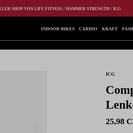
tlet
Home Gym
LLER SHOP VON LIFE FITNESS / HAMMER STRENGTH / ICG
INDOOR BIKES
CARDIO
KRAFT
FAS
ICG
Comp
Lenke
25,98 