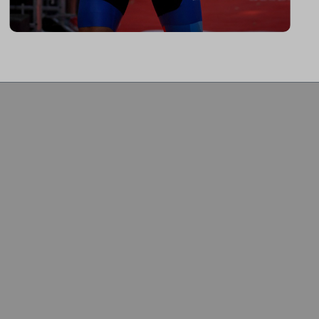
"Durch Innovationen wie Coach By
Color, Zwiftkompatibilität und den
vielzähligen Einstellmöglichkeiten bietet
mein ICG Bike die perfekte Basis für
den aufrecht sitzenden Sport-Einsteiger
bis hin zum Profitriathleten in
Aeroposition."