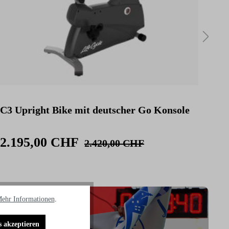
C3 Upright Bike mit deutscher Go Konsole
C3 
Kon
2.195,00 CHF
2.
2.420,00 CHF
ehr Informationen
.
s akzeptieren