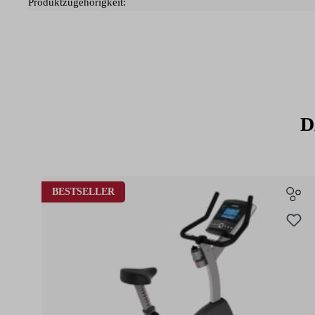
Produktzugehörigkeit:
D
Produktgalerie überspringen
BESTSELLER