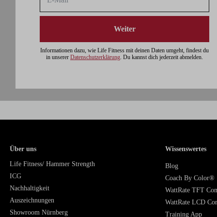
Weiter
Informationen dazu, wie Life Fitness mit deinen Daten umgeht, findest du
in unserer
Datenschutzerklärung
. Du kannst dich jederzeit abmelden.
Über uns
Wissenswertes
Life Fitness/ Hammer Strength
Blog
ICG
Coach By Color®
Nachhaltigkeit
WattRate TFT Co
Auszeichnungen
WattRate LCD Co
Showroom Nürnberg
Training App