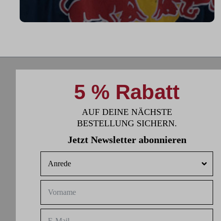
"Ich benutze das Bike jeden Tag und es
hilft mir außerhalb des Eises an meiner
Fitness zu arbeiten."
5 % Rabatt
AUF DEINE NÄCHSTE
BESTELLUNG SICHERN.
Jetzt Newsletter abonnieren