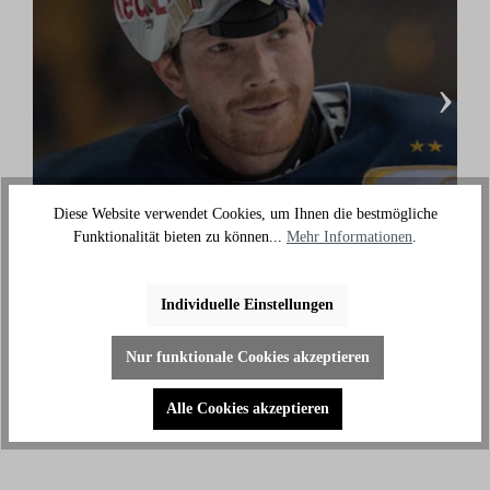
›
Danny aus den Birken
Diese Website verwendet Cookies, um Ihnen die bestmögliche
(Eishockey Olympionike & 3-facher deutscher
Funktionalität bieten zu können...
Mehr Informationen
.
Meister)
"Ich benutze das Bike jeden Tag und es hilft mir
Individuelle Einstellungen
außerhalb des Eises an meiner Fitness zu arbeiten."
Nur funktionale Cookies akzeptieren
Alle Cookies akzeptieren