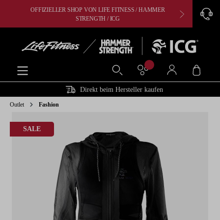
OFFIZIELLER SHOP VON LIFE FITNESS / HAMMER
CARDIO, 
alt springen
STRENGTH / ICG
Ware
Direkt beim Hersteller kaufen
Outlet
Fashion
Bildergalerie überspringen
SALE