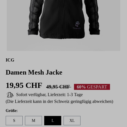
ICG
Damen Mesh Jacke
19,95 CHF
49,95 CHF
60%
GESPART
Sofort verfügbar, Lieferzeit: 1-3 Tage
(Die Lieferzeit kann in der Schweiz geringfügig abweichen)
auswählen
Größe
:
S
M
L
XL