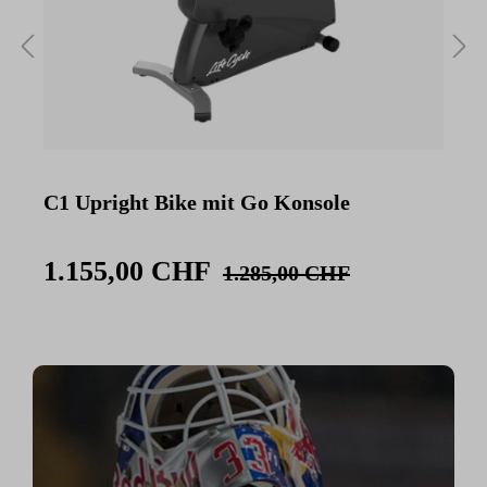
C1 Upright Bike mit Go Konsole
C
K
1.155,00 CHF
1.285,00 CHF