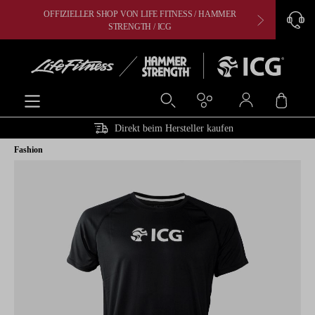
OFFIZIELLER SHOP VON LIFE FITNESS / HAMMER
CARDIO, 
alt springen
STRENGTH / ICG
Ware
Direkt beim Hersteller kaufen
Fashion
Bildergalerie überspringen