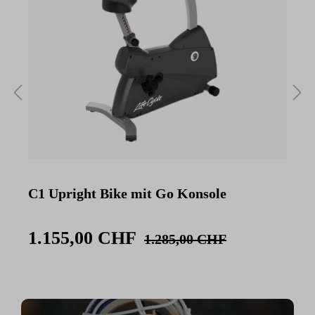
C1 Upright Bike mit Go Konsole
C
K
1.155,00 CHF
1.285,00 CHF