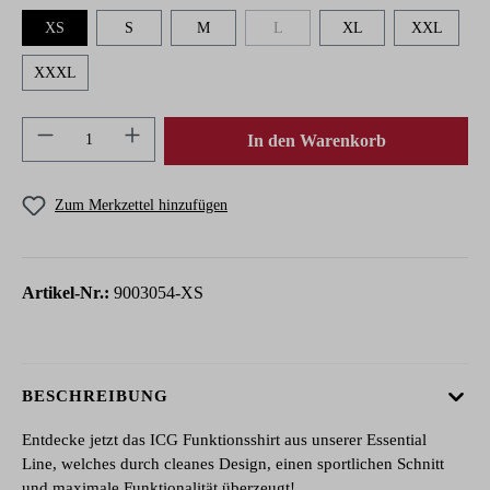
XS
S
M
L
XL
XXL
(Diese Option ist zurzeit nicht verfügbar.
XXXL
Produkt Anzahl: Gib den gewünschten Wert ein 
In den Warenkorb
Zum Merkzettel hinzufügen
Artikel-Nr.:
9003054-XS
BESCHREIBUNG
Entdecke jetzt das ICG Funktionsshirt aus unserer Essential
Line, welches durch cleanes Design, einen sportlichen Schnitt
und maximale Funktionalität überzeugt!