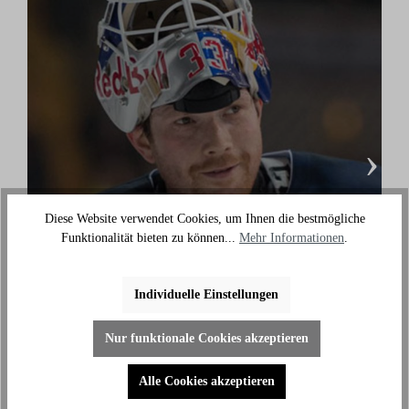
›
Diese Website verwendet Cookies, um Ihnen die bestmögliche
Funktionalität bieten zu können...
Mehr Informationen
.
Danny aus den Birken
(Eishockey Olympionike & 3-facher deutscher
Individuelle Einstellungen
Meister)
"Ich benutze das Bike jeden Tag und es hilft mir
Nur funktionale Cookies akzeptieren
außerhalb des Eises an meiner Fitness zu arbeiten."
Alle Cookies akzeptieren