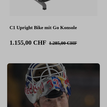
C1 Upright Bike mit Go Konsole
C
K
1.155,00 CHF
1.285,00 CHF