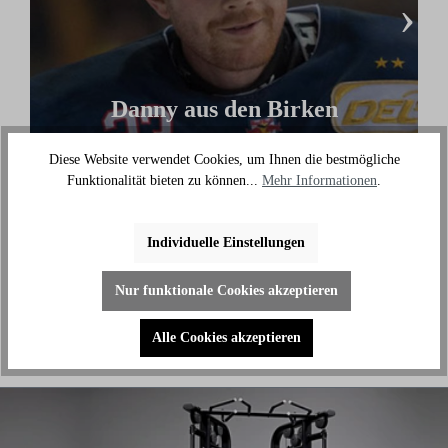
›
Danny aus den Birken
(Eishockey Olympionike & 3-facher deutscher
Diese Website verwendet Cookies, um Ihnen die bestmögliche
Meister)
Funktionalität bieten zu können...
Mehr Informationen
.
"Ich benutze das Bike jeden Tag und es hilft mir
außerhalb des Eises an meiner Fitness zu arbeiten."
Individuelle Einstellungen
Nur funktionale Cookies akzeptieren
Alle Cookies akzeptieren