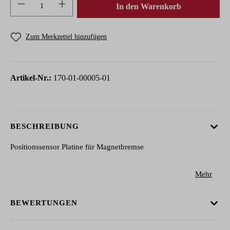
Produkt Anzahl: Gib den gewünschten Wert ein 
In den Warenkorb
Zum Merkzettel hinzufügen
Artikel-Nr.:
170-01-00005-01
BESCHREIBUNG
Positionssensor Platine für Magnetbremse
Mehr
BEWERTUNGEN