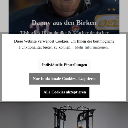
Danny aus den Birken
(Eishockey Olympionike & 3-facher deutscher
Meister)
Diese Website verwendet Cookies, um Ihnen die bestmögliche
Funktionalität bieten zu können...
Mehr Informationen
.
"Ich benutze das Bike jeden Tag und es hilft mir
außerhalb des Eises an meiner Fitness zu arbeiten."
Individuelle Einstellungen
Nur funktionale Cookies akzeptieren
Alle Cookies akzeptieren