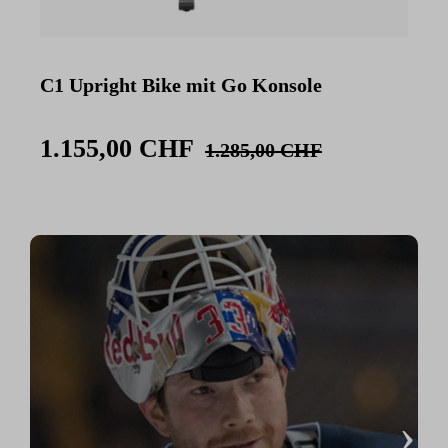
C1 Upright Bike mit Go Konsole
C
K
1.155,00 CHF
1.285,00 CHF
›