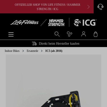
OFFIZIELLER SHOP VON LIFE FITNESS / HAMMER
CARDIO, 
alt springen
STRENGTH / ICG
Ware
Direkt beim Hersteller kaufen
Indoor Bikes
Ersatzteile
IC5 (ab 2016)
Bildergalerie überspringen