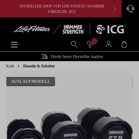
OFFIZIELLER SHOP VON LIFE FITNESS / HAMMER
CARDIO, 
alt springen
STRENGTH / ICG
Ware
Direkt beim Hersteller kaufen
Kraft
Hanteln & Zubehör
Bildergalerie überspringen
AUSLAUFMODELL