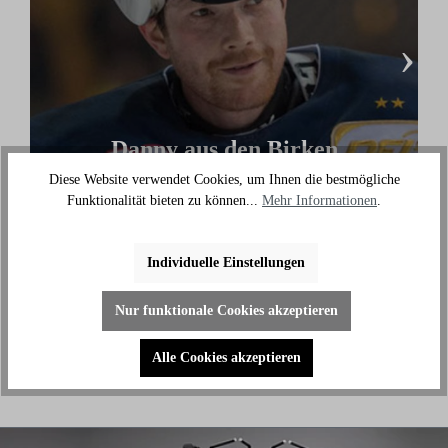
›
Danny aus den Birken
Diese Website verwendet Cookies, um Ihnen die bestmögliche
(Eishockey Olympionike & 3-facher deutscher
Funktionalität bieten zu können...
Mehr Informationen
.
Meister)
"Ich benutze das Bike jeden Tag und es hilft mir
außerhalb des Eises an meiner Fitness zu arbeiten."
Individuelle Einstellungen
Nur funktionale Cookies akzeptieren
Alle Cookies akzeptieren