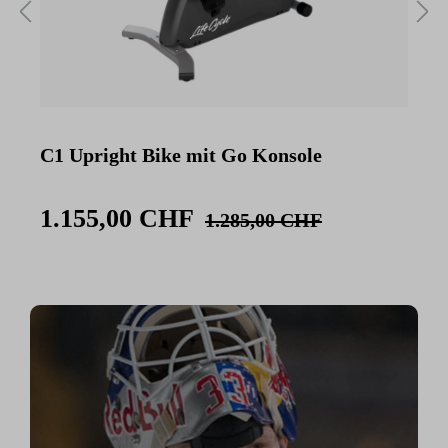
C1 Upright Bike mit Go Konsole
C
K
1.155,00 CHF
1.285,00 CHF