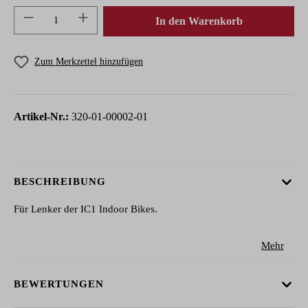
Produkt Anzahl: Gib den gewünschten Wert ein 
In den Warenkorb
Zum Merkzettel hinzufügen
Artikel-Nr.:
320-01-00002-01
BESCHREIBUNG
Für Lenker der IC1 Indoor Bikes.
Mehr
BEWERTUNGEN