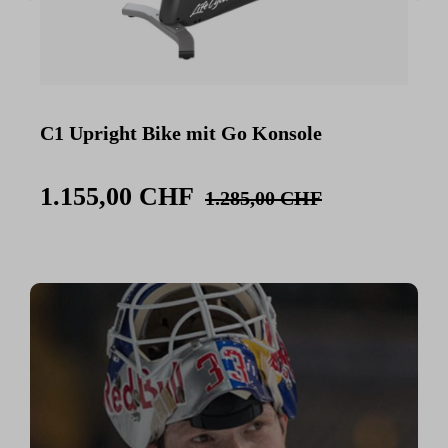
C1 Upright Bike mit Go Konsole
C
K
1.155,00 CHF
1.285,00 CHF