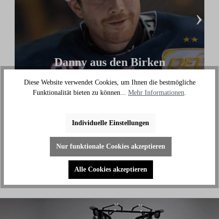
›
Danny aus den Birken
(Eishockey Olympionike & 3-facher deutscher
Diese Website verwendet Cookies, um Ihnen die bestmögliche
Meister)
Funktionalität bieten zu können...
Mehr Informationen
.
"Ich benutze das Bike jeden Tag und es hilft mir
außerhalb des Eises an meiner Fitness zu arbeiten."
Individuelle Einstellungen
Nur funktionale Cookies akzeptieren
Alle Cookies akzeptieren