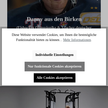
Danny aus den Birken
(Eishockey Olympionike & 3-facher deutscher
Meister)
Diese Website verwendet Cookies, um Ihnen die bestmögliche
Funktionalität bieten zu können...
Mehr Informationen
.
"Ich benutze das Bike jeden Tag und es hilft mir
außerhalb des Eises an meiner Fitness zu arbeiten."
Individuelle Einstellungen
Nur funktionale Cookies akzeptieren
Alle Cookies akzeptieren