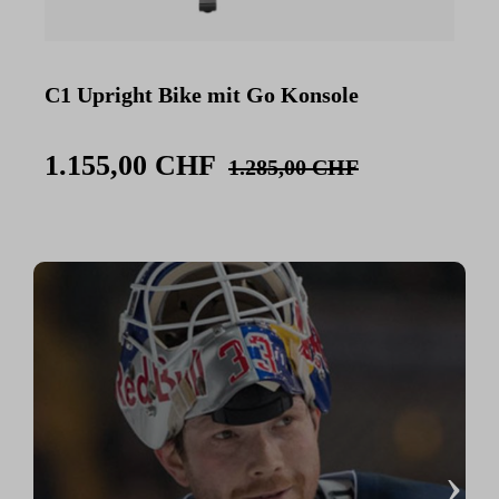
C1 Upright Bike mit Go Konsole
C
K
1.155,00 CHF
1.285,00 CHF
›