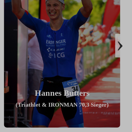
›
Hannes Butters
(Triathlet & IRONMAN 70,3 Sieger)
"Durch Innovationen wie Coach By
Color, Zwiftkompatibilität und den
vielzähligen Einstellmöglichkeiten bietet