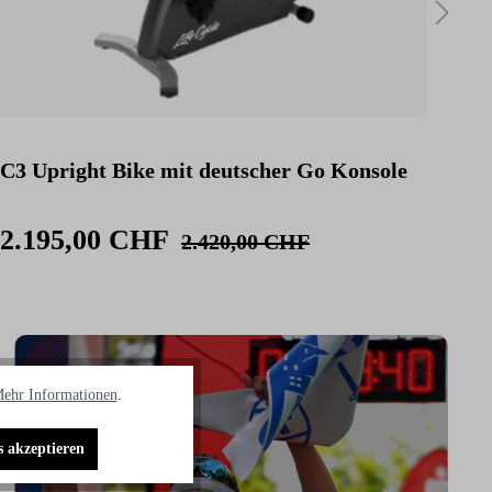
C3 Upright Bike mit deutscher Go Konsole
C3 
Kon
2.195,00 CHF
2.
2.420,00 CHF
ehr Informationen
.
s akzeptieren