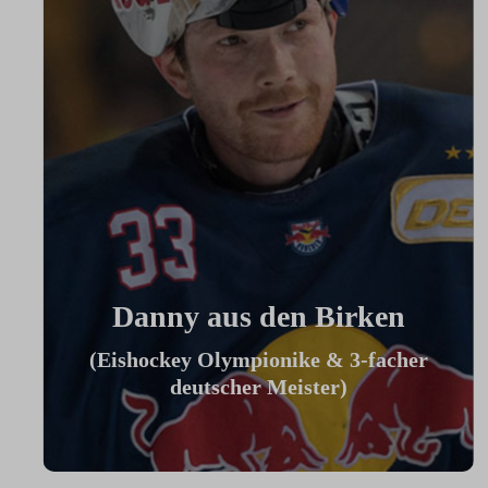
Danny aus den Birken
(Eishockey Olympionike & 3-facher
deutscher Meister)
"Ich benutze das Bike jeden Tag und es
hilft mir außerhalb des Eises an meiner
Fitness zu arbeiten."