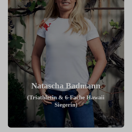
Natascha Badmann
(Triathletin & 6-Fache Hawaii
Siegerin)
„Ich finde mein ICG Bike großartig,
weil ich es meiner TT Position optimal
anpassen kann. Am tollsten finde ich die