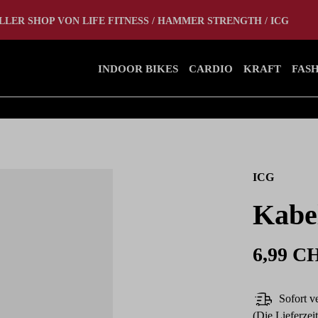
tlet
Home Gym
LLER SHOP VON LIFE FITNESS / HAMMER STRENGTH / ICG
INDOOR BIKES
CARDIO
KRAFT
FAS
ICG
Kabe
6,99 C
Sofort ve
(Die Lieferzei