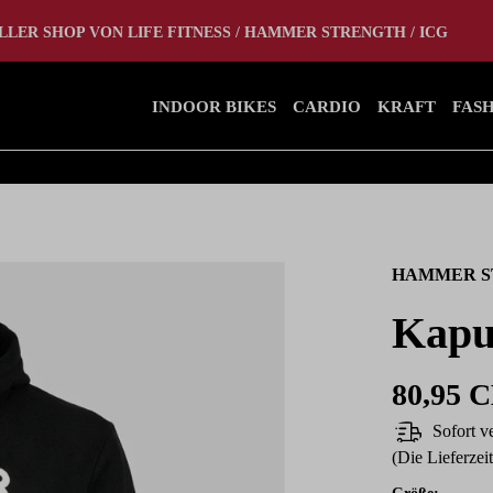
tlet
Home Gym
LLER SHOP VON LIFE FITNESS / HAMMER STRENGTH / ICG
INDOOR BIKES
CARDIO
KRAFT
FAS
HAMMER S
Kapu
80,95 
Sofort ve
(Die Lieferzei
auswähl