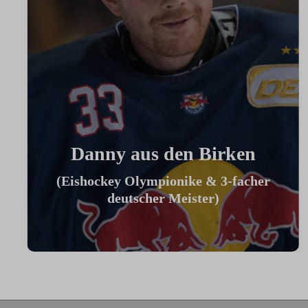
Danny aus den Birken
(Eishockey Olympionike & 3-facher
deutscher Meister)
"Ich benutze das Bike jeden Tag und es
hilft mir außerhalb des Eises an meiner
Fitness zu arbeiten."