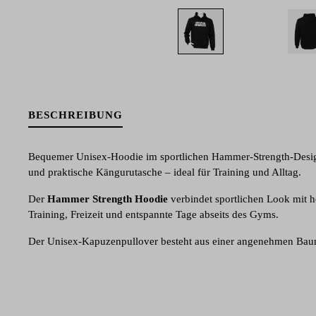
BESCHREIBUNG
Bequemer Unisex-Hoodie im sportlichen Hammer-Strength-Design.
und praktische Kängurutasche – ideal für Training und Alltag.
Der
Hammer Strength Hoodie
verbindet sportlichen Look mit h
Training, Freizeit und entspannte Tage abseits des Gyms.
Der Unisex-Kapuzenpullover besteht aus einer angenehmen Bau
sich weich auf der Haut an.
Durch den lockeren Schnitt bietet er ausreichend Bewegungsfrei
Kapuze eine individuelle Anpassung ermöglicht.