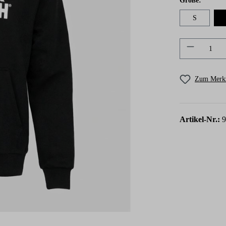
Größe
:
S
Produkt A
Zum Merkz
Artikel-Nr.: