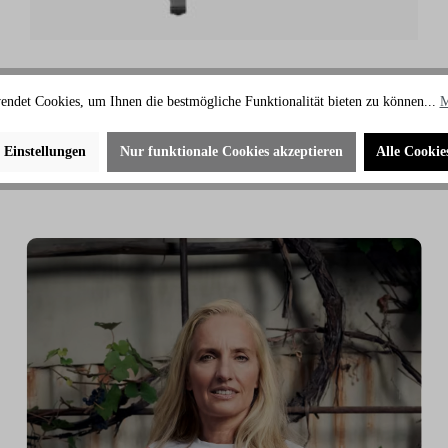
C1 Upright Bike mit Track Connect 2.0
endet Cookies, um Ihnen die bestmögliche Funktionalität bieten zu können...
M
Konsole
1.695,00 CHF
2.030,00 CHF
e Einstellungen
Nur funktionale Cookies akzeptieren
Alle Cookie