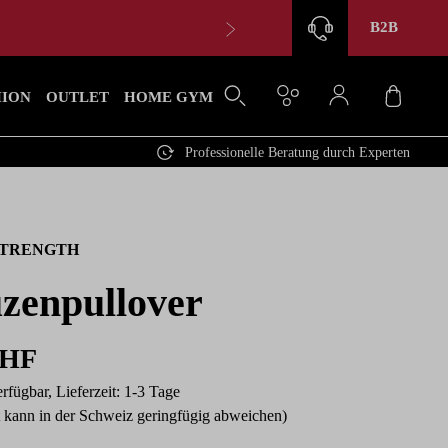
B2B
Waren
HION
OUTLET
HOME GYM
Professionelle Beratung durch Experten
TRENGTH
zenpullover
CHF
rfügbar, Lieferzeit: 1-3 Tage
t kann in der Schweiz geringfügig abweichen)
en