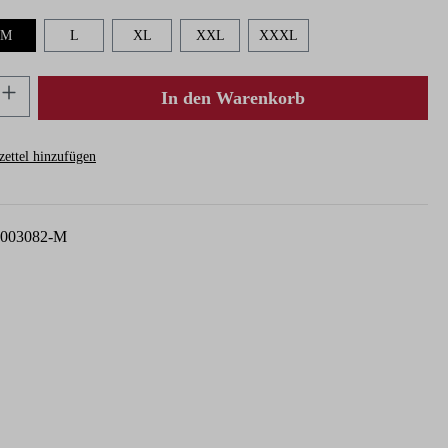
M
L
XL
XXL
XXXL
nzahl: Gib den gewünschten Wert ein oder ben
In den Warenkorb
ettel hinzufügen
9003082-M