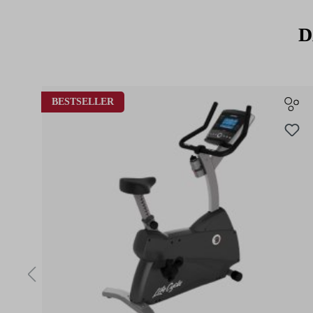
Das
Hammer Strength Logo
auf der Vorder- und/oder Rückseite
sportlichen Markenlook. Abgerundet wird das Design durch eine
D
sich Hände oder kleinere Gegenstände verstauen lassen.
Ein vielseitiger Hoodie für alle, die
Hammer Strength
nicht nur 
repräsentieren möchten.
Produktgalerie überspringen
BESTSELLER
Materialzusammensetzung: