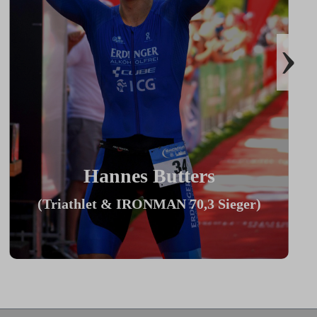
›
Hannes Butters
(Triathlet & IRONMAN 70,3 Sieger)
"Durch Innovationen wie Coach By
Color, Zwiftkompatibilität und den
vielzähligen Einstellmöglichkeiten bietet
mein ICG Bike die perfekte Basis für
den aufrecht sitzenden Sport-Einsteiger
bis hin zum Profitriathleten in