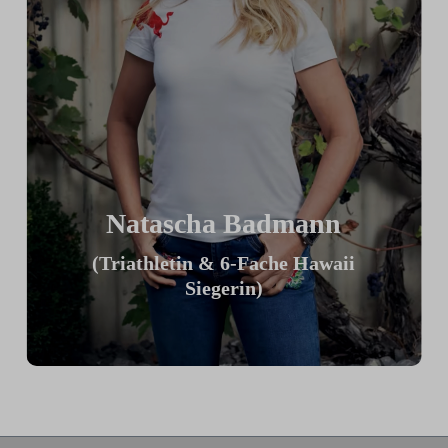
Natascha Badmann
(Triathletin & 6-Fache Hawaii
Siegerin)
„Ich finde mein ICG Bike großartig,
weil ich es meiner TT Position optimal
anpassen kann. Am tollsten finde ich die
Möglichkeit innerhalb einer Sekunde
von locker auf voll zu schalten, was
einen großartigen Trainingsreiz