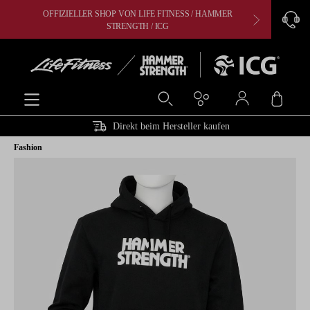
OFFIZIELLER SHOP VON LIFE FITNESS / HAMMER
CARDIO, 
alt springen
STRENGTH / ICG
Ware
Direkt beim Hersteller kaufen
Fashion
Bildergalerie überspringen