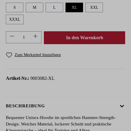
S
M
L
XL
XXL
XXXL
Produkt Anzahl: Gib den gewünschten Wert ein 
In den Warenkorb
Zum Merkzettel hinzufügen
Artikel-Nr.:
9003082-XL
BESCHREIBUNG
Bequemer Unisex-Hoodie im sportlichen Hammer-Strength-
Design. Weiches Material, lockerer Schnitt und praktische
Kängurutasche – ideal für Training und Alltag.