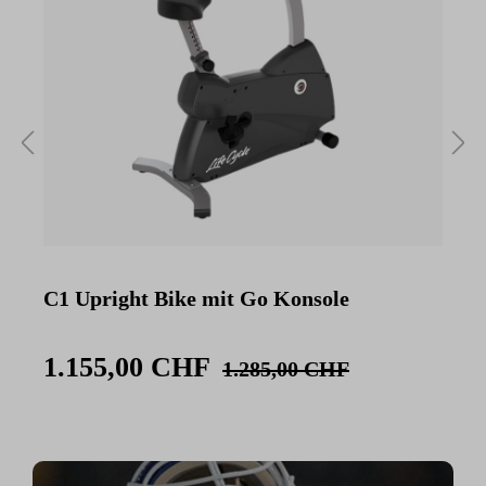
C1 Upright Bike mit Go Konsole
C
K
1.155,00 CHF
1.285,00 CHF