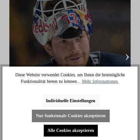
›
Diese Website verwendet Cookies, um Ihnen die bestmögliche
Funktionalität bieten zu können...
Mehr Informationen
.
Danny aus den Birken
(Eishockey Olympionike & 3-facher deutscher
Individuelle Einstellungen
Meister)
"Ich benutze das Bike jeden Tag und es hilft mir
Nur funktionale Cookies akzeptieren
außerhalb des Eises an meiner Fitness zu arbeiten."
Alle Cookies akzeptieren