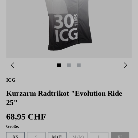
ICG
Kurzarm Radtrikot "Evolution Ride
25"
68,95 CHF
auswählen
Größe
:
XS
S
M (F)
M (M)
L
XL