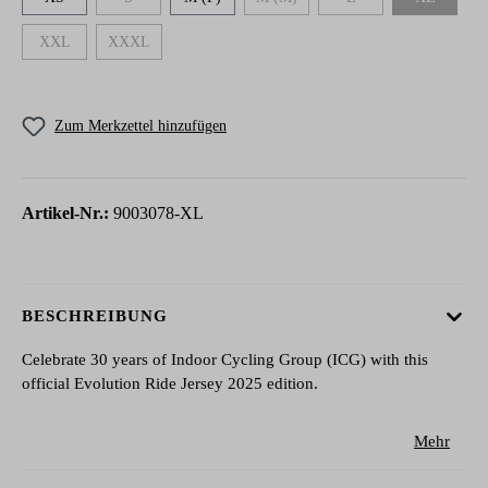
(Diese Option ist zurzeit nicht verfügbar.)
(Diese Option ist zurzeit nicht verfügbar.
(Diese Option ist zurzeit n
(Diese Option
XXL
XXXL
(Diese Option ist zurzeit nicht verfügbar.)
(Diese Option ist zurzeit nicht verfügbar.)
Zum Merkzettel hinzufügen
Artikel-Nr.:
9003078-XL
BESCHREIBUNG
Celebrate 30 years of Indoor Cycling Group (ICG) with this
official Evolution Ride Jersey 2025 edition.
Mehr