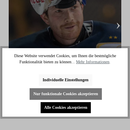
›
Danny aus den Birken
Diese Website verwendet Cookies, um Ihnen die bestmögliche
(Eishockey Olympionike & 3-facher deutscher
Funktionalität bieten zu können...
Mehr Informationen
.
Meister)
"Ich benutze das Bike jeden Tag und es hilft mir
Individuelle Einstellungen
außerhalb des Eises an meiner Fitness zu arbeiten."
Nur funktionale Cookies akzeptieren
Alle Cookies akzeptieren