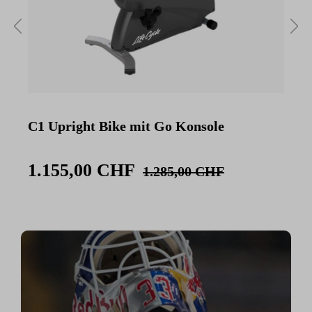
C1 Upright Bike mit Go Konsole
C
K
1.155,00 CHF
1.285,00 CHF