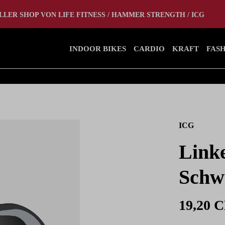
tlet
Home Gym
LLER SHOP VON LIFE FITNESS / HAMMER STRENGTH / ICG
INDOOR BIKES
CARDIO
KRAFT
FAS
ICG
Link
Schw
19,20 