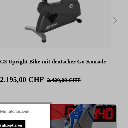
C3 Upright Bike mit deutscher Go Konsole
C3 
Kon
2.195,00 CHF
2.
2.420,00 CHF
ehr Informationen
.
s akzeptieren