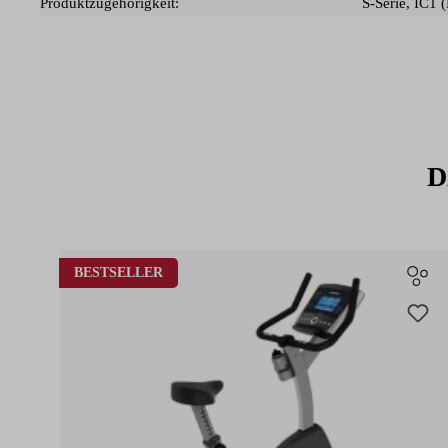
Produktzugehörigkeit:
S-Serie
, IC1 
D
Produktgalerie überspringen
BESTSELLER