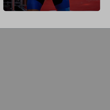
"Durch Innovationen wie Coach By
Color, Zwiftkompatibilität und den
vielzähligen Einstellmöglichkeiten bietet
mein ICG Bike die perfekte Basis für
den aufrecht sitzenden Sport-Einsteiger
bis hin zum Profitriathleten in
Aeroposition."