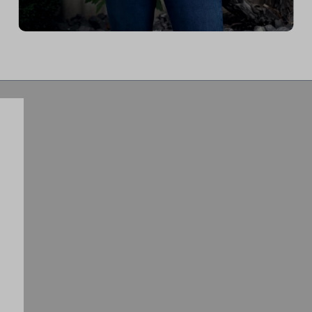
„Ich finde mein ICG Bike großartig,
weil ich es meiner TT Position optimal
anpassen kann. Am tollsten finde ich die
Möglichkeit innerhalb einer Sekunde
von locker auf voll zu schalten, was
einen großartigen Trainingsreiz
ermöglicht.“