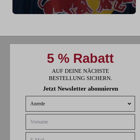
"Ich benutze das Bike jeden Tag und es
hilft mir außerhalb des Eises an meiner
Fitness zu arbeiten."
5 % Rabatt
AUF DEINE NÄCHSTE
BESTELLUNG SICHERN.
Jetzt Newsletter abonnieren