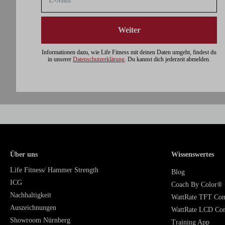
Weiter
Informationen dazu, wie Life Fitness mit deinen Daten umgeht, findest du
in unserer
Datenschutzerklärung
. Du kannst dich jederzeit abmelden.
Über uns
Wissenswertes
Life Fitness/ Hammer Strength
Blog
ICG
Coach By Color®
Nachhaltigkeit
WattRate TFT Co
Auszeichnungen
WattRate LCD Co
Showroom Nürnberg
Training App