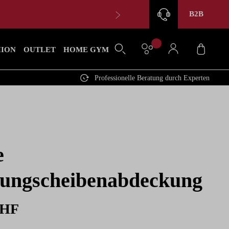
B2B
Waren
HION
OUTLET
HOME GYM
Professionelle Beratung durch Experten
e
ungscheibenabdeckung
CHF