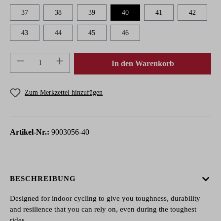
37
38
39
40
41
42
43
44
45
46
Produkt Anzahl: Gib den gewünschten Wert ein 
In den Warenkorb
Zum Merkzettel hinzufügen
Artikel-Nr.:
9003056-40
BESCHREIBUNG
Designed for indoor cycling to give you toughness, durability
and resilience that you can rely on, even during the toughest
rides.