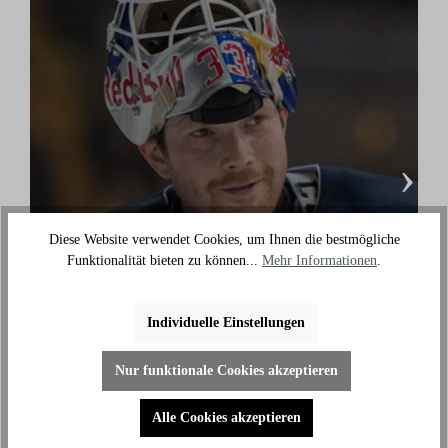
›
Diese Website verwendet Cookies, um Ihnen die bestmögliche
Funktionalität bieten zu können...
Mehr Informationen
.
Danny aus den Birken
(Eishockey Olympionike & 3-facher deutscher
Individuelle Einstellungen
Meister)
"Ich benutze das Bike jeden Tag und es hilft mir
Nur funktionale Cookies akzeptieren
außerhalb des Eises an meiner Fitness zu arbeiten."
Alle Cookies akzeptieren