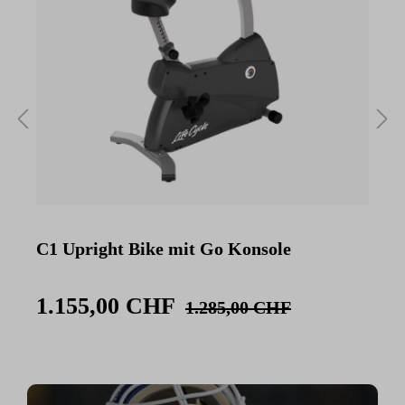
C1 Upright Bike mit Go Konsole
C
K
1.155,00 CHF
1.285,00 CHF