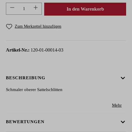
Produkt Anzahl: Gib den gewünschten Wert ein 
In den Warenkorb
Zum Merkzettel hinzufügen
Artikel-Nr.:
120-01-00014-03
BESCHREIBUNG
Schmaler oberer Sattelschlitten
Mehr
BEWERTUNGEN