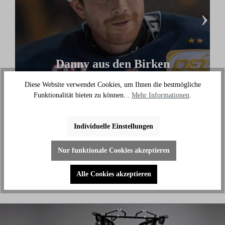
›
Danny aus den Birken
(Eishockey Olympionike & 3-facher deutscher
Diese Website verwendet Cookies, um Ihnen die bestmögliche
Meister)
Funktionalität bieten zu können...
Mehr Informationen
.
"Ich benutze das Bike jeden Tag und es hilft mir
außerhalb des Eises an meiner Fitness zu arbeiten."
Individuelle Einstellungen
Nur funktionale Cookies akzeptieren
Alle Cookies akzeptieren