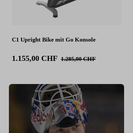
C1 Upright Bike mit Go Konsole
C
K
1.155,00 CHF
1.285,00 CHF