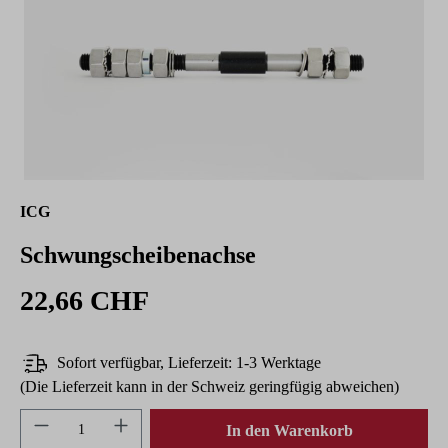
ICG
Schwungscheibenachse
22,66 CHF
Sofort verfügbar, Lieferzeit: 1-3 Werktage
(Die Lieferzeit kann in der Schweiz geringfügig abweichen)
Produkt Anzahl: Gib den gewünschten Wert ein 
In den Warenkorb