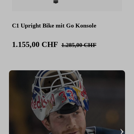
C1 Upright Bike mit Go Konsole
C
K
1.155,00 CHF
1.285,00 CHF
›