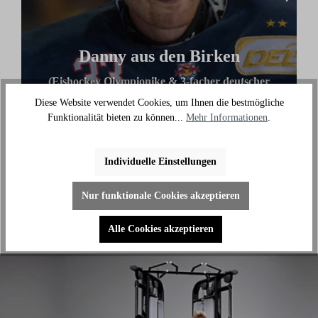
Danny aus den Birken
(Eishockey Olympionike & 3-facher deutscher
Meister)
Diese Website verwendet Cookies, um Ihnen die bestmögliche
Funktionalität bieten zu können...
Mehr Informationen
.
"Ich benutze das Bike jeden Tag und es hilft mir
außerhalb des Eises an meiner Fitness zu arbeiten."
Individuelle Einstellungen
Nur funktionale Cookies akzeptieren
Alle Cookies akzeptieren