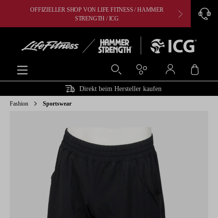
OFFIZIELLER SHOP VON LIFE FITNESS / HAMMER
CARDIO, 
alt springen
STRENGTH / ICG
Ware
Direkt beim Hersteller kaufen
Fashion
Sportswear
Bildergalerie überspringen