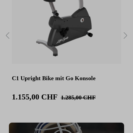
C1 Upright Bike mit Go Konsole
C
K
1.155,00 CHF
1.285,00 CHF