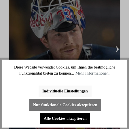
›
Diese Website verwendet Cookies, um Ihnen die bestmögliche
Danny aus den Birken
Funktionalität bieten zu können...
Mehr Informationen
.
(Eishockey Olympionike & 3-facher deutscher
Meister)
Individuelle Einstellungen
"Ich benutze das Bike jeden Tag und es hilft mir
Nur funktionale Cookies akzeptieren
außerhalb des Eises an meiner Fitness zu arbeiten."
Alle Cookies akzeptieren