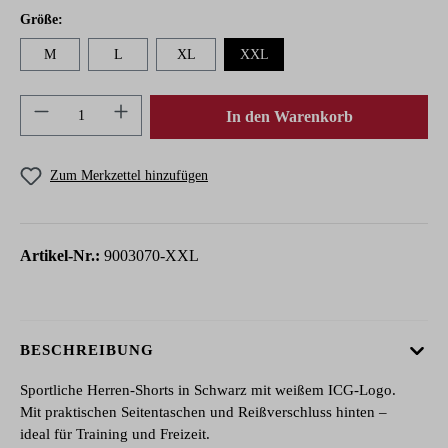
auswählen
Größe
:
M
L
XL
XXL
Produkt Anzahl: Gib den gewünschten Wert ein 
In den Warenkorb
Zum Merkzettel hinzufügen
Artikel-Nr.:
9003070-XXL
BESCHREIBUNG
Sportliche Herren-Shorts in Schwarz mit weißem ICG-Logo.
Mit praktischen Seitentaschen und Reißverschluss hinten –
ideal für Training und Freizeit.