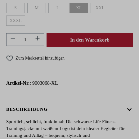
S
M
L
XL
XXL
(Diese Option ist zurzeit nicht verfügbar.)
(Diese Option ist zurzeit nicht verfügbar.)
(Diese Option ist zurzeit nicht verfügbar.)
(Diese Option ist zurzeit nicht verfügbar.
(Diese Option ist zurzeit n
XXXL
(Diese Option ist zurzeit nicht verfügbar.)
Produkt Anzahl: Gib den gewünschten Wert ein 
In den Warenkorb
Zum Merkzettel hinzufügen
Artikel-Nr.:
9003068-XL
BESCHREIBUNG
Sportlich, schlicht, funktional: Die schwarze Life Fitness
Trainingsjacke mit weißem Logo ist dein idealer Begleiter für
Training und Alltag – bequem, stylisch und