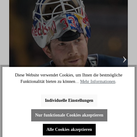
›
Diese Website verwendet Cookies, um Ihnen die bestmögliche
Funktionalität bieten zu können...
Mehr Informationen
.
Danny aus den Birken
(Eishockey Olympionike & 3-facher deutscher
Individuelle Einstellungen
Meister)
"Ich benutze das Bike jeden Tag und es hilft mir
Nur funktionale Cookies akzeptieren
außerhalb des Eises an meiner Fitness zu arbeiten."
Alle Cookies akzeptieren