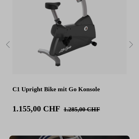
C1 Upright Bike mit Go Konsole
C
K
1.155,00 CHF
1.285,00 CHF