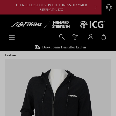
OFFIZIELLER SHOP VON LIFE FITNESS / HAMMER
CARDIO, 
alt springen
STRENGTH / ICG
Ware
Direkt beim Hersteller kaufen
Fashion
Bildergalerie überspringen