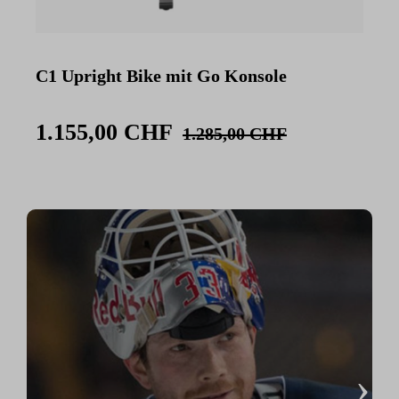
C1 Upright Bike mit Go Konsole
C
K
1.155,00 CHF
1.285,00 CHF
›