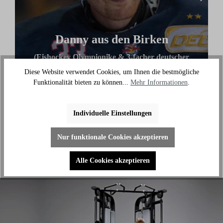
Danny aus den Birken
(Eishockey Olympionike & 3-facher deutscher
Meister)
Diese Website verwendet Cookies, um Ihnen die bestmögliche
Funktionalität bieten zu können...
Mehr Informationen
.
"Ich benutze das Bike jeden Tag und es hilft mir
außerhalb des Eises an meiner Fitness zu arbeiten."
Individuelle Einstellungen
Nur funktionale Cookies akzeptieren
Alle Cookies akzeptieren