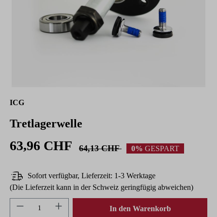
ICG
Tretlagerwelle
63,96 CHF
64,13 CHF
0%
GESPART
Sofort verfügbar, Lieferzeit: 1-3 Werktage
(Die Lieferzeit kann in der Schweiz geringfügig abweichen)
Produkt Anzahl: Gib den gewünschten Wert ein 
In den Warenkorb