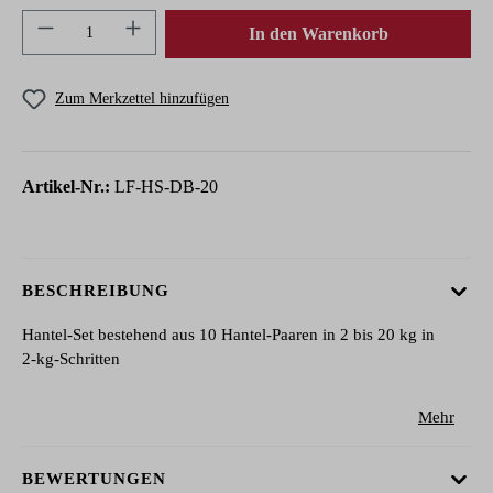
Produkt Anzahl: Gib den gewünschten Wert ein 
In den Warenkorb
Zum Merkzettel hinzufügen
Artikel-Nr.:
LF-HS-DB-20
BESCHREIBUNG
Hantel-Set bestehend aus 10 Hantel-Paaren in 2 bis 20 kg in
2-kg-Schritten
Mehr
BEWERTUNGEN