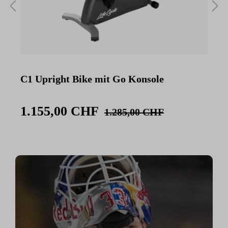
C1 Upright Bike mit Go Konsole
C
K
1.155,00 CHF
1.285,00 CHF