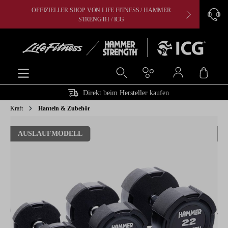
OFFIZIELLER SHOP VON LIFE FITNESS / HAMMER
CARDIO, 
alt springen
STRENGTH / ICG
Ware
Direkt beim Hersteller kaufen
Kraft
Hanteln & Zubehör
Bildergalerie überspringen
AUSLAUFMODELL