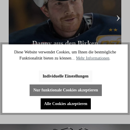
›
Danny aus den Birken
Diese Website verwendet Cookies, um Ihnen die bestmögliche
(Eishockey Olympionike & 3-facher deutscher
Funktionalität bieten zu können...
Mehr Informationen
.
Meister)
"Ich benutze das Bike jeden Tag und es hilft mir
außerhalb des Eises an meiner Fitness zu arbeiten."
Individuelle Einstellungen
Nur funktionale Cookies akzeptieren
Alle Cookies akzeptieren