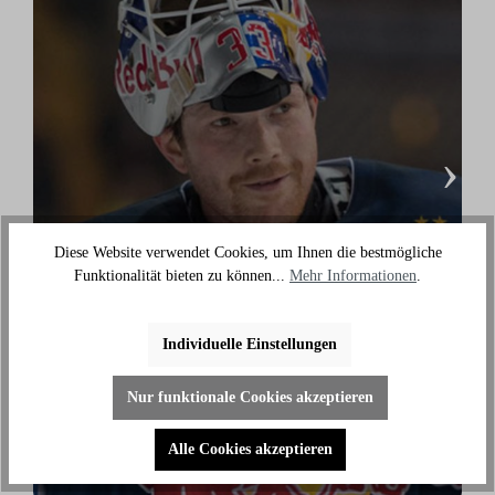
›
Diese Website verwendet Cookies, um Ihnen die bestmögliche
Danny aus den Birken
Funktionalität bieten zu können...
Mehr Informationen
.
(Eishockey Olympionike & 3-facher deutscher
Meister)
Individuelle Einstellungen
"Ich benutze das Bike jeden Tag und es hilft mir
außerhalb des Eises an meiner Fitness zu arbeiten."
Nur funktionale Cookies akzeptieren
Alle Cookies akzeptieren