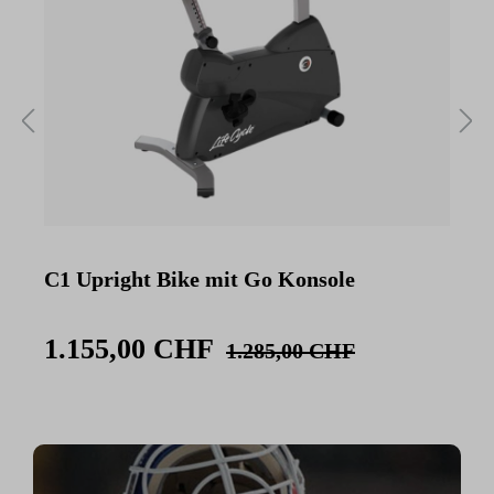
C1 Upright Bike mit Go Konsole
C
K
1.155,00 CHF
1.285,00 CHF