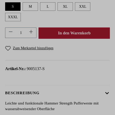
S
M
L
XL
XXL
XXXL
Produkt Anzahl: Gib den gewünschten Wert ein 
In den Warenkorb
Zum Merkzettel hinzufügen
Artikel-Nr.:
9005137-S
BESCHREIBUNG
Leichte und funktionale Hammer Strength Pufferweste mit
wasserabweisender Oberfläche