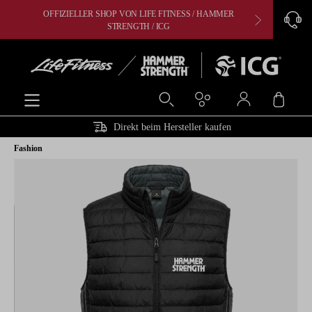
OFFIZIELLER SHOP VON LIFE FITNESS / HAMMER
CARDIO, 
alt springen
STRENGTH / ICG
Ware
Direkt beim Hersteller kaufen
Fashion
Bildergalerie überspringen