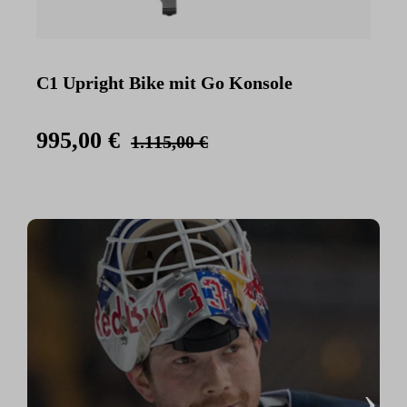
C1 Upright Bike mit Go Konsole
C
K
995,00 €
1.115,00 €
›