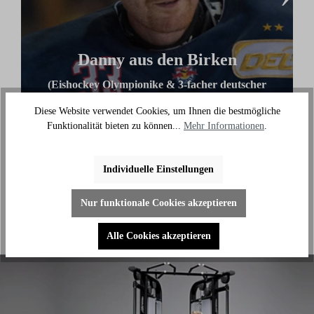
Danny aus den Birken
(Eishockey Olympionike & 3-facher deutscher
Meister)
Diese Website verwendet Cookies, um Ihnen die bestmögliche
"Ich benutze das Bike jeden Tag und es hilft mir
Funktionalität bieten zu können...
Mehr Informationen
.
außerhalb des Eises an meiner Fitness zu arbeiten."
Individuelle Einstellungen
Nur funktionale Cookies akzeptieren
Alle Cookies akzeptieren