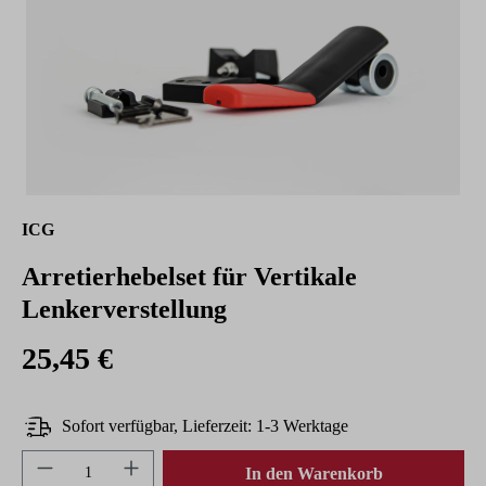
ICG
Arretierhebelset für Vertikale
Lenkerverstellung
25,45 €
Sofort verfügbar, Lieferzeit: 1-3 Werktage
Produkt Anzahl: Gib den gewünschten Wert ein 
In den Warenkorb