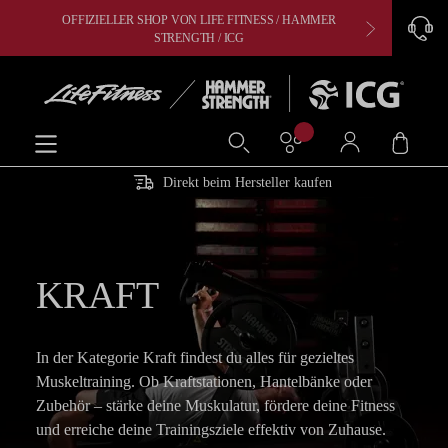
OFFIZIELLER SHOP VON LIFE FITNESS / HAMMER
CARDIO, 
alt springen
STRENGTH / ICG
Ware
Direkt beim Hersteller kaufen
KRAFT
In der Kategorie Kraft findest du alles für gezieltes
Muskeltraining. Ob Kraftstationen, Hantelbänke oder
Zubehör – stärke deine Muskulatur, fördere deine Fitness
und erreiche deine Trainingsziele effektiv von Zuhause.