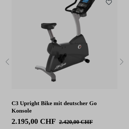
C3 Upright Bike mit deutscher Go
C
Konsole
K
2.195,00 CHF
2.420,00 CHF