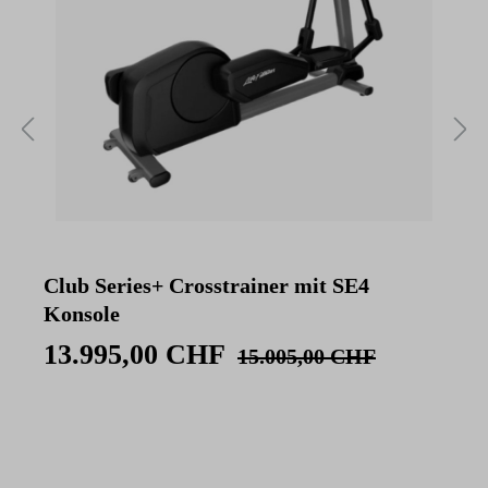
Club Series+ Crosstrainer mit SE4
E
Konsole
13.995,00 CHF
15.005,00 CHF