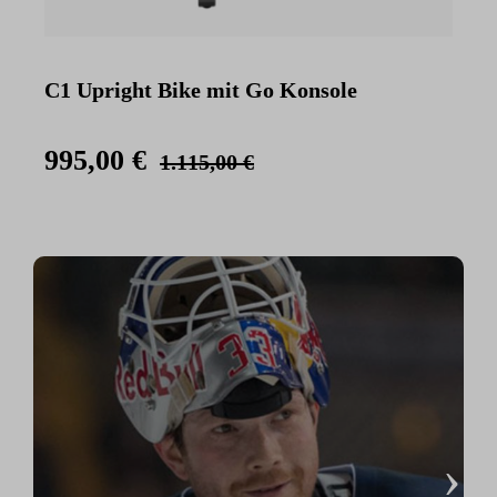
C1 Upright Bike mit Go Konsole
C
K
995,00 €
1.115,00 €
›