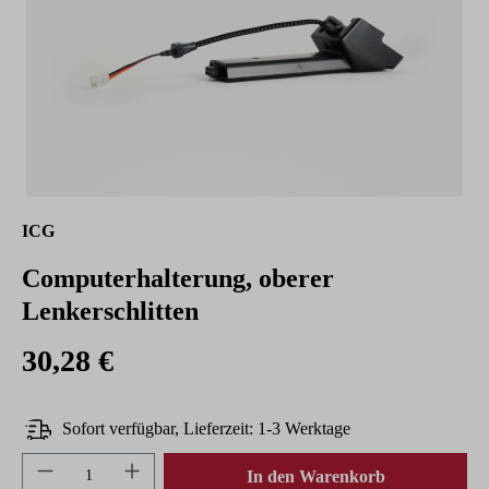
ICG
Computerhalterung, oberer
Lenkerschlitten
30,28 €
Sofort verfügbar, Lieferzeit: 1-3 Werktage
Produkt Anzahl: Gib den gewünschten Wert ein 
In den Warenkorb