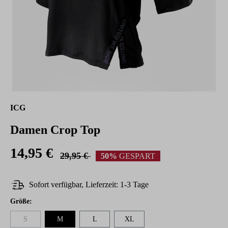
ICG
Damen Crop Top
14,95 €
29,95 €
50%
GESPART
Sofort verfügbar, Lieferzeit: 1-3 Tage
auswählen
Größe
:
S
M
L
XL
(Diese Option ist zurzeit nicht verfügbar.)