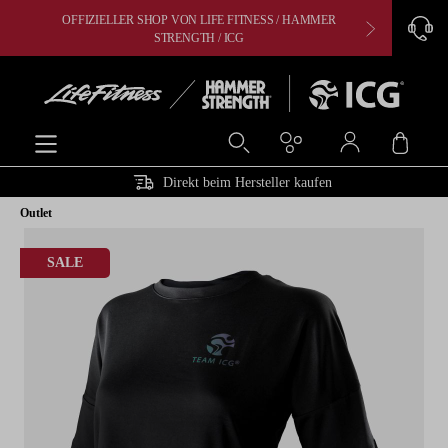
OFFIZIELLER SHOP VON LIFE FITNESS / HAMMER
CARDIO, 
alt springen
STRENGTH / ICG
Ware
Direkt beim Hersteller kaufen
Outlet
Bildergalerie überspringen
SALE