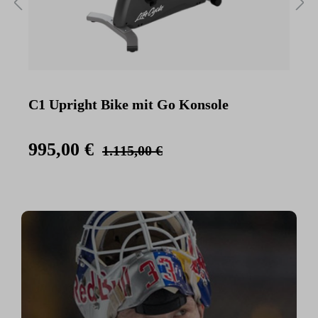
C1 Upright Bike mit Go Konsole
C
K
995,00 €
1.115,00 €