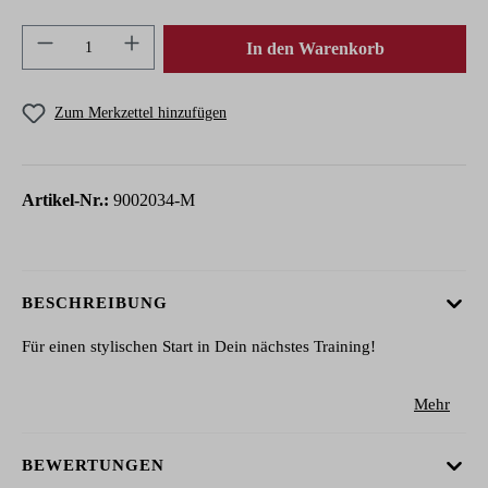
Produkt Anzahl: Gib den gewünschten Wert ein 
In den Warenkorb
Zum Merkzettel hinzufügen
Artikel-Nr.:
9002034-M
BESCHREIBUNG
Für einen stylischen Start in Dein nächstes Training!
Mehr
BEWERTUNGEN