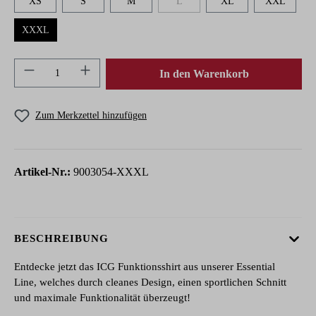
XS
S
M
L
XL
XXL
(Diese Option ist zurzeit nicht verfügbar.
XXXL
Produkt Anzahl: Gib den gewünschten Wert ein 
In den Warenkorb
Zum Merkzettel hinzufügen
Artikel-Nr.:
9003054-XXXL
BESCHREIBUNG
Entdecke jetzt das ICG Funktionsshirt aus unserer Essential
Line, welches durch cleanes Design, einen sportlichen Schnitt
und maximale Funktionalität überzeugt!