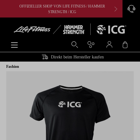
OFFIZIELLER SHOP VON LIFE FITNESS / HAMMER
CARDIO, 
alt springen
STRENGTH / ICG
Ware
Direkt beim Hersteller kaufen
Fashion
Bildergalerie überspringen