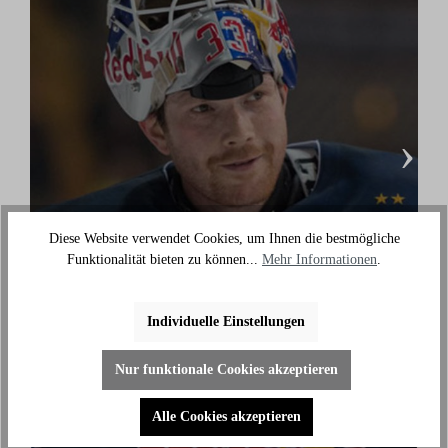
›
Diese Website verwendet Cookies, um Ihnen die bestmögliche
Danny aus den Birken
Funktionalität bieten zu können...
Mehr Informationen
.
(Eishockey Olympionike & 3-facher deutscher
Meister)
Individuelle Einstellungen
"Ich benutze das Bike jeden Tag und es hilft mir
außerhalb des Eises an meiner Fitness zu arbeiten."
Nur funktionale Cookies akzeptieren
Alle Cookies akzeptieren