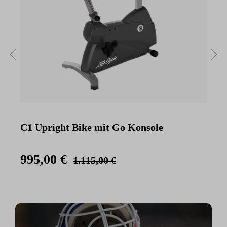
C1 Upright Bike mit Go Konsole
C
K
995,00 €
1.115,00 €