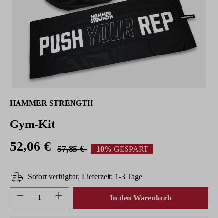
HAMMER STRENGTH
Gym-Kit
52,06 €
57,85 €
10%
GESPART
Sofort verfügbar, Lieferzeit: 1-3 Tage
Produkt Anzahl: Gib den gewünschten Wert ein 
In den Warenkorb