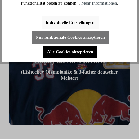
Funktionalität bieten zu können...
Mehr Informationen
.
Individuelle Einstellungen
›
Nur funktionale Cookies akzeptieren
Alle Cookies akzeptieren
Danny aus den Birken
(Eishockey Olympionike & 3-facher deutscher
Meister)
"Ich benutze das Bike jeden Tag und es hilft mir
außerhalb des Eises an meiner Fitness zu arbeiten."