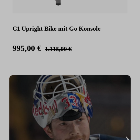
C1 Upright Bike mit Go Konsole
C
K
995,00 €
1.115,00 €
›