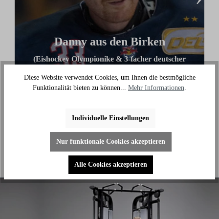
Danny aus den Birken
(Eishockey Olympionike & 3-facher deutscher
Meister)
Diese Website verwendet Cookies, um Ihnen die bestmögliche
"Ich benutze das Bike jeden Tag und es hilft mir
Funktionalität bieten zu können...
Mehr Informationen
.
außerhalb des Eises an meiner Fitness zu arbeiten."
Individuelle Einstellungen
Nur funktionale Cookies akzeptieren
Alle Cookies akzeptieren