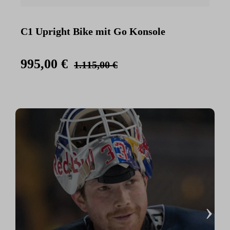
C1 Upright Bike mit Go Konsole
C
K
995,00 €
1.115,00 €
›