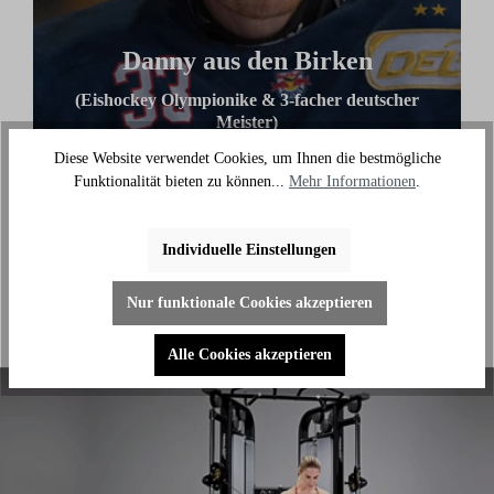
Danny aus den Birken
(Eishockey Olympionike & 3-facher deutscher
Meister)
Diese Website verwendet Cookies, um Ihnen die bestmögliche
"Ich benutze das Bike jeden Tag und es hilft mir
Funktionalität bieten zu können...
Mehr Informationen
.
außerhalb des Eises an meiner Fitness zu arbeiten."
Individuelle Einstellungen
Nur funktionale Cookies akzeptieren
Alle Cookies akzeptieren