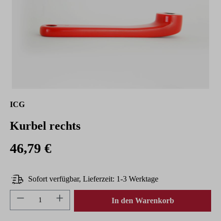
ICG
Kurbel rechts
46,79 €
Sofort verfügbar, Lieferzeit: 1-3 Werktage
Produkt Anzahl: Gib den gewünschten Wert ein 
In den Warenkorb