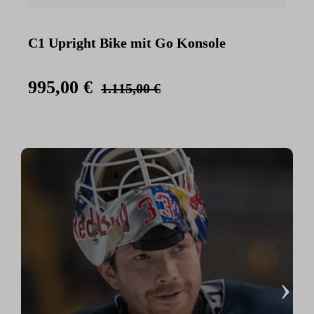
C1 Upright Bike mit Go Konsole
C
K
995,00 €
1.115,00 €
›