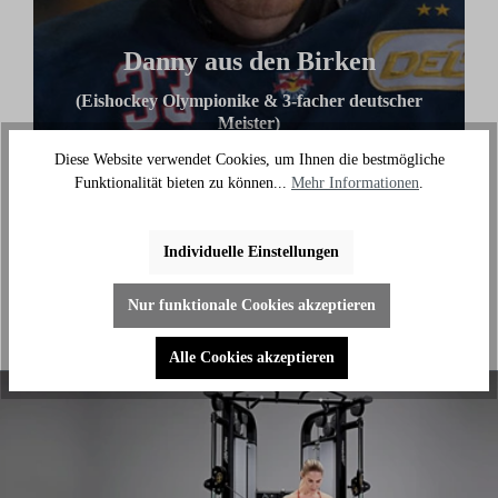
Danny aus den Birken
(Eishockey Olympionike & 3-facher deutscher
Meister)
Diese Website verwendet Cookies, um Ihnen die bestmögliche
"Ich benutze das Bike jeden Tag und es hilft mir
Funktionalität bieten zu können...
Mehr Informationen
.
außerhalb des Eises an meiner Fitness zu arbeiten."
Individuelle Einstellungen
Nur funktionale Cookies akzeptieren
Alle Cookies akzeptieren