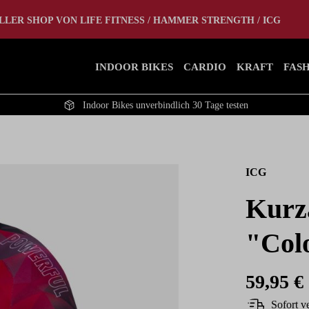
tlet
Home Gym
LLER SHOP VON LIFE FITNESS / HAMMER STRENGTH / ICG
INDOOR BIKES
CARDIO
KRAFT
FAS
Indoor Bikes unverbindlich 30 Tage testen
ICG
Kurz
"Col
59,95 €
Sofort ve