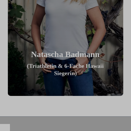
Natascha Badmann
(Triathletin & 6-Fache Hawaii
Siegerin)
„Ich finde mein ICG Bike großartig,
weil ich es meiner TT Position optimal
anpassen kann. Am tollsten finde ich die
Möglichkeit innerhalb einer Sekunde
von locker auf voll zu schalten, was
einen großartigen Trainingsreiz
ermöglicht.“