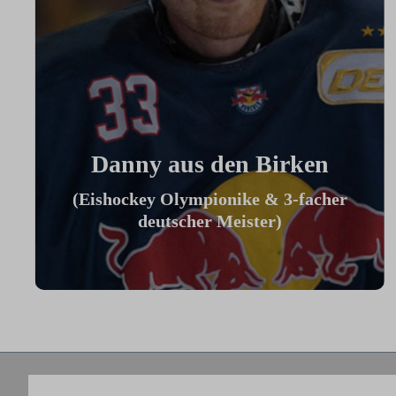
Danny aus den Birken
(Eishockey Olympionike & 3-facher
deutscher Meister)
"Ich benutze das Bike jeden Tag und es
hilft mir außerhalb des Eises an meiner
Fitness zu arbeiten."