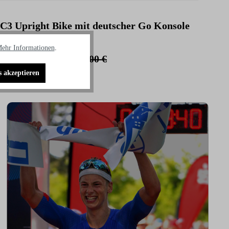
C3 Upright Bike mit deutscher Go Konsole
C3 
Kon
ehr Informationen
.
1.995,00 €
2.
2.105,00 €
s akzeptieren