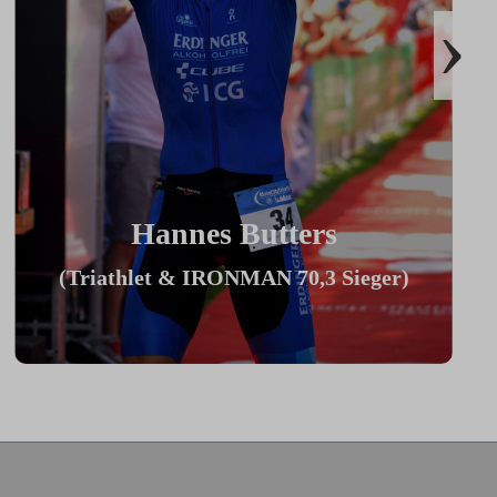
›
Hannes Butters
(Triathlet & IRONMAN 70,3 Sieger)
"Durch Innovationen wie Coach By
Color, Zwiftkompatibilität und den
vielzähligen Einstellmöglichkeiten bietet
mein ICG Bike die perfekte Basis für
den aufrecht sitzenden Sport-Einsteiger
bis hin zum Profitriathleten in
Aeroposition."