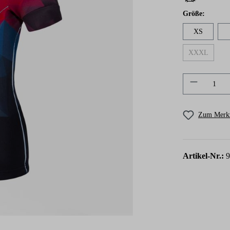
auswähl
Größe
:
XS
XXXL
(Diese Option
Produkt A
Zum Merkz
Artikel-Nr.: