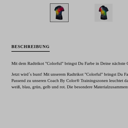
BESCHREIBUNG
Mit dem Radtrikot "Colorful" bringst Du Farbe in Deine nächste 
Jetzt wird´s bunt! Mit unserem Radtrikot "Colorful" bringst Du F
Passend zu unseren Coach By Color® Trainingszonen leuchtet das
weiß, blau, grün, gelb und rot. Die besondere Materialzusammens
Feuchtigkeitsregulierung und für ein angenehmes Tragegefühl. Ei
jede Menge Platz für Deine Trainingsbegleiter. Für Sicherheit wä
Dunkelheit sorgen seitliche Lichtreflektoren. Die Größen XS, S un
geschnitten.
Materialzusammensetzung: