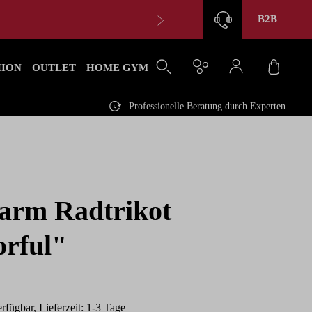
B2B
Waren
HION
OUTLET
HOME GYM
Professionelle Beratung durch Experten
arm Radtrikot
orful"
rfügbar, Lieferzeit: 1-3 Tage