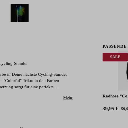
PASSENDE
SALE
Cycling-Stunde.
arbe in Deine nächste Cycling-Stunde.
 "Colorful" Trikot in den Farben
etzung sorgt für eine perfekte
ne dreigeteilte Rückentasche bietet
Radhose "Col
Mehr
hrend Outdoor-Trainingseinheiten bei
d M(F) sind für Frauen tailliert
39,95 €
59,
Polyester