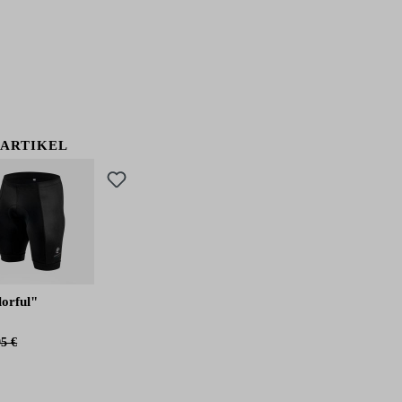
 ARTIKEL
Produktgalerie überspringen
orful"
95 €