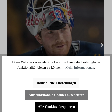
›
Diese Website verwendet Cookies, um Ihnen die bestmögliche
Danny aus den Birken
Funktionalität bieten zu können...
Mehr Informationen
.
(Eishockey Olympionike & 3-facher deutscher
Meister)
Individuelle Einstellungen
"Ich benutze das Bike jeden Tag und es hilft mir
außerhalb des Eises an meiner Fitness zu arbeiten."
Nur funktionale Cookies akzeptieren
Alle Cookies akzeptieren