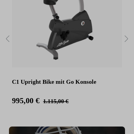
C1 Upright Bike mit Go Konsole
C
K
995,00 €
1.115,00 €