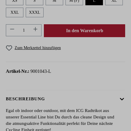
XS
S
M
M (F)
L
XL
XXL
XXXL
Produkt Anzahl: Gib den gewünschten Wert ein 
In den Warenkorb
Zum Merkzettel hinzufügen
Artikel-Nr.:
9001043-L
BESCHREIBUNG
Egal ob indoor oder outdoor, mit dem ICG Radtrikot aus
unserer Essential Line bist Du durch das cleane Design und
die atmungsaktive Funktionalität perfekt für Deine nächste
Cycling Einheit gerüstet!