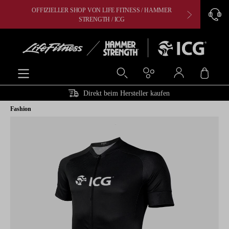
OFFIZIELLER SHOP VON LIFE FITNESS / HAMMER
CARDIO, 
alt springen
STRENGTH / ICG
Ware
Direkt beim Hersteller kaufen
Fashion
Bildergalerie überspringen