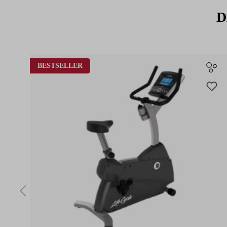
Sammlerstück zum 30-jährigen Jubiläum von ICG – dieses Trikot is
Must-Have für alle Fans.
D
Materialzusammensetzung:
Produktgalerie überspringen
BESTSELLER