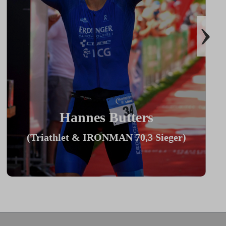
›
Hannes Butters
(Triathlet & IRONMAN 70,3 Sieger)
"Durch Innovationen wie Coach By
Color, Zwiftkompatibilität und den
vielzähligen Einstellmöglichkeiten bietet
mein ICG Bike die perfekte Basis für
den aufrecht sitzenden Sport-Einsteiger
bis hin zum Profitriathleten in