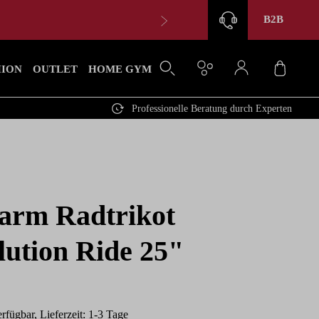
B2B
Waren
HION
OUTLET
HOME GYM
Professionelle Beratung durch Experten
arm Radtrikot
lution Ride 25"
rfügbar, Lieferzeit: 1-3 Tage