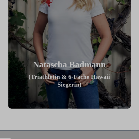
Natascha Badmann
(Triathletin & 6-Fache Hawaii
Siegerin)
„Ich finde mein ICG Bike großartig,
weil ich es meiner TT Position optimal
anpassen kann. Am tollsten finde ich die
Möglichkeit innerhalb einer Sekunde
von locker auf voll zu schalten, was
einen großartigen Trainingsreiz