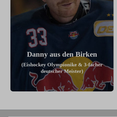
Danny aus den Birken
(Eishockey Olympionike & 3-facher
deutscher Meister)
"Ich benutze das Bike jeden Tag und es
hilft mir außerhalb des Eises an meiner
Fitness zu arbeiten."