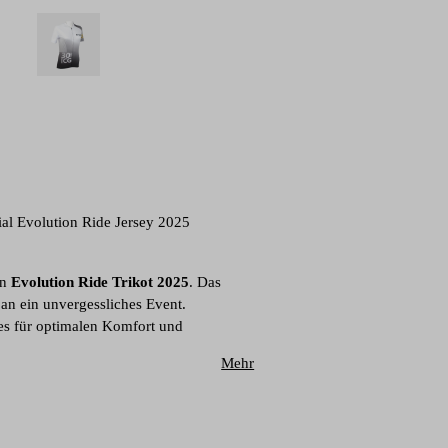
ial Evolution Ride Jersey 2025
en
Evolution Ride Trikot 2025
. Das
 an ein unvergessliches Event.
 es für optimalen Komfort und
Mehr
rend das moderne Design deinen
ariante ist tailliert geschnitten
ningsbekleidung oder als