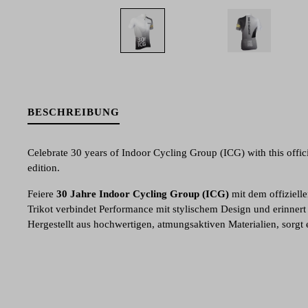
BESCHREIBUNG
Celebrate 30 years of Indoor Cycling Group (ICG) with this offic
edition.
Feiere
30 Jahre Indoor Cycling Group (ICG)
mit dem offiziell
Trikot verbindet Performance mit stylischem Design und erinnert
Hergestellt aus hochwertigen, atmungsaktiven Materialien, sorgt
maximale Bewegungsfreiheit bei jeder Indoor-Cycling-Session.
Die ergonomische Passform garantiert einen sicheren Sitz, wäh
Event- und Jubiläumsspirit zeigt. Besonders praktisch: Die
Damenv
und passt sich der weiblichen Silhouette optimal an. Ob als Trai