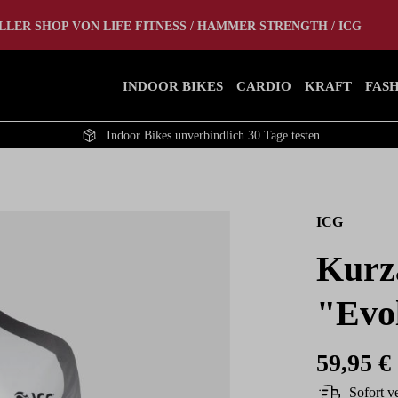
tlet
Home Gym
LLER SHOP VON LIFE FITNESS / HAMMER STRENGTH / ICG
INDOOR BIKES
CARDIO
KRAFT
FAS
Indoor Bikes unverbindlich 30 Tage testen
ICG
Kurz
"Evo
59,95 €
Sofort ve