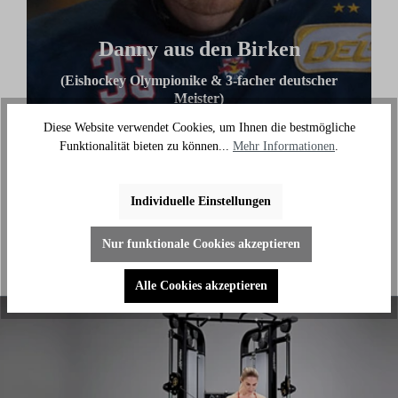
Danny aus den Birken
(Eishockey Olympionike & 3-facher deutscher
Meister)
Diese Website verwendet Cookies, um Ihnen die bestmögliche
"Ich benutze das Bike jeden Tag und es hilft mir
Funktionalität bieten zu können...
Mehr Informationen
.
außerhalb des Eises an meiner Fitness zu arbeiten."
Individuelle Einstellungen
Nur funktionale Cookies akzeptieren
Alle Cookies akzeptieren