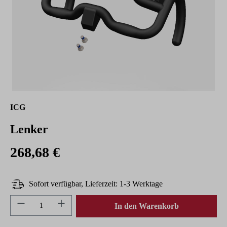
ICG
Lenker
268,68 €
Sofort verfügbar, Lieferzeit: 1-3 Werktage
Produkt Anzahl: Gib den gewünschten Wert ein 
In den Warenkorb