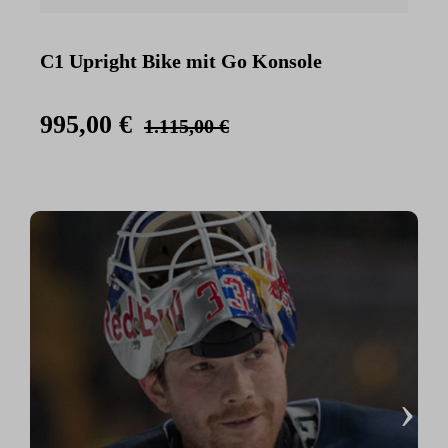
C1 Upright Bike mit Go Konsole
C
K
995,00 €
1.115,00 €
›