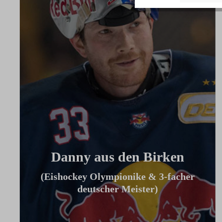
Danny aus den Birken
(Eishockey Olympionike & 3-facher
deutscher Meister)
"Ich benutze das Bike jeden Tag und es
hilft mir außerhalb des Eises an meiner