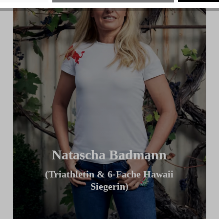
Natascha Badmann
(Triathletin & 6-Fache Hawaii
Siegerin)
„Ich finde mein ICG Bike großartig,
weil ich es meiner TT Position optimal