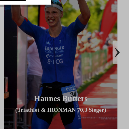
›
Hannes Butters
(Triathlet & IRONMAN 70,3 Sieger)
"Durch Innovationen wie Coach By
Color, Zwiftkompatibilität und den