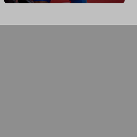
vielzähligen Einstellmöglichkeiten bietet
mein ICG Bike die perfekte Basis für
den aufrecht sitzenden Sport-Einsteiger
bis hin zum Profitriathleten in
Aeroposition."