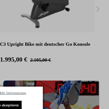
C3 Upright Bike mit deutscher Go Konsole
C3 
Kon
1.995,00 €
2.
2.105,00 €
ehr Informationen
.
s akzeptieren