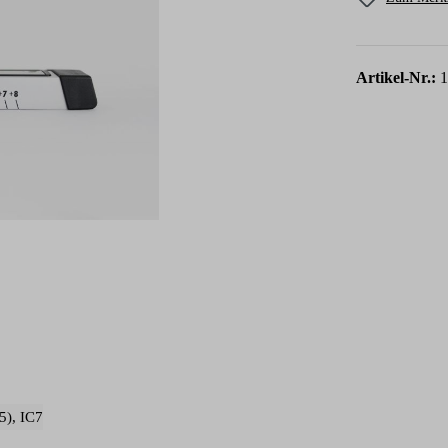
Artikel-Nr.:
1
5)
, IC7