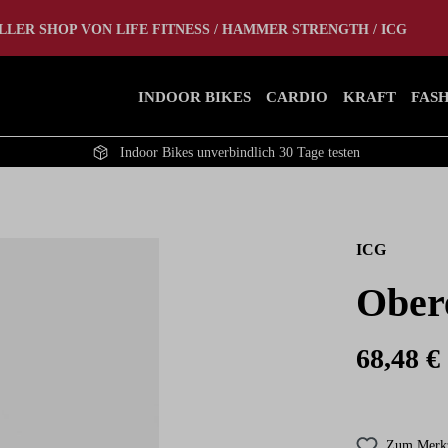
tlet
Home Gym
LLER SHOP VON LIFE FITNESS / HAMMER STRENGTH / ICG
INDOOR BIKES
CARDIO
KRAFT
FAS
Indoor Bikes unverbindlich 30 Tage testen
ICG
Obere
68,48 €
Zum Merkz