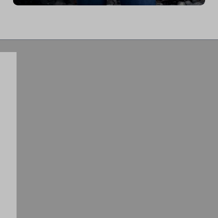
anpassen kann. Am tollsten finde ich die
Möglichkeit innerhalb einer Sekunde
von locker auf voll zu schalten, was
einen großartigen Trainingsreiz
ermöglicht.“