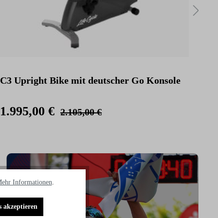
C3 Upright Bike mit deutscher Go Konsole
C3 
Kon
1.995,00 €
2.
2.105,00 €
ehr Informationen
.
s akzeptieren