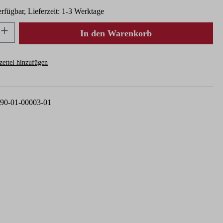
rfügbar, Lieferzeit: 1-3 Werktage
nzahl: Gib den gewünschten Wert ein oder ben
In den Warenkorb
ettel hinzufügen
90-01-00003-01