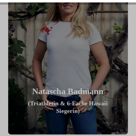
Natascha Badmann
(Triathletin & 6-Fache Hawaii
Siegerin)
„Ich finde mein ICG Bike großartig,
weil ich es meiner TT Position optimal