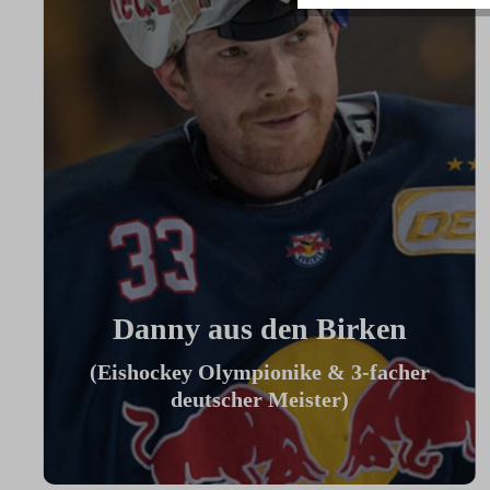
Danny aus den Birken
(Eishockey Olympionike & 3-facher
deutscher Meister)
"Ich benutze das Bike jeden Tag und es
hilft mir außerhalb des Eises an meiner