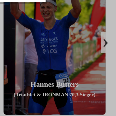
›
Hannes Butters
(Triathlet & IRONMAN 70,3 Sieger)
"Durch Innovationen wie Coach By
Color, Zwiftkompatibilität und den