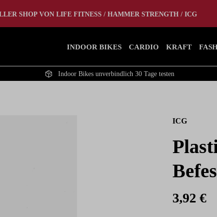
tlet
Home Gym
LLER SHOP VON LIFE FITNESS / HAMMER STRENGTH / ICG
INDOOR BIKES
CARDIO
KRAFT
FAS
Indoor Bikes unverbindlich 30 Tage testen
ICG
Plast
Befes
3,92 €