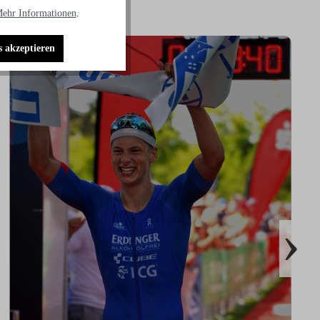
ehr Informationen
.
s akzeptieren
›