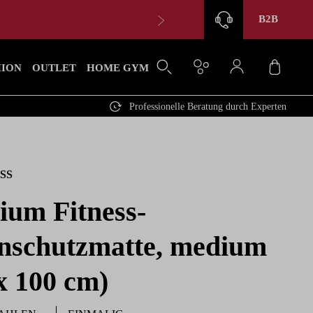
B2B
Waren
HION
OUTLET
HOME GYM
Professionelle Beratung durch Experten
SS
ium Fitness-
nschutzmatte, medium
x 100 cm)