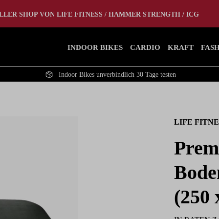
tlet
Home Gym
LLER SHOP VON LIFE FITNESS / HAMMER STRENGTH / ICG
INDOOR BIKES
CARDIO
KRAFT
FAS
Indoor Bikes unverbindlich 30 Tage testen
LIFE FITNE
Prem
Bode
(250 