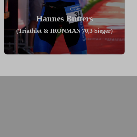
Hannes Butters
(Triathlet & IRONMAN 70,3 Sieger)
"Durch Innovationen wie Coach By
Color, Zwiftkompatibilität und den
vielzähligen Einstellmöglichkeiten bietet
mein ICG Bike die perfekte Basis für
den aufrecht sitzenden Sport-Einsteiger
bis hin zum Profitriathleten in
Aeroposition."