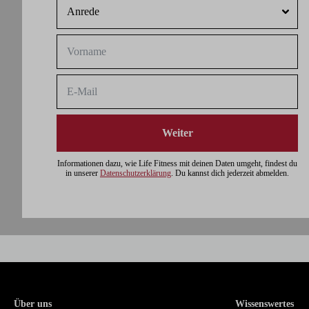
Weiter
Informationen dazu, wie Life Fitness mit deinen Daten umgeht, findest du
in unserer
Datenschutzerklärung
. Du kannst dich jederzeit abmelden.
Über uns
Wissenswertes