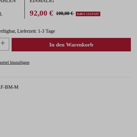
ZAHLEN
EINMALIG
92,00 €
100,00 €
l.
8,00 €
GESPART
rfügbar, Lieferzeit: 1-3 Tage
nzahl: Gib den gewünschten Wert ein oder ben
In den Warenkorb
ettel hinzufügen
LF-BM-M