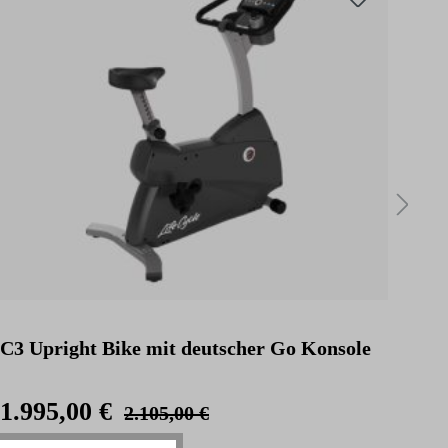
C3 Upright Bike mit deutscher Go Konsole
C3 
Kon
1.995,00 €
2.
2.105,00 €