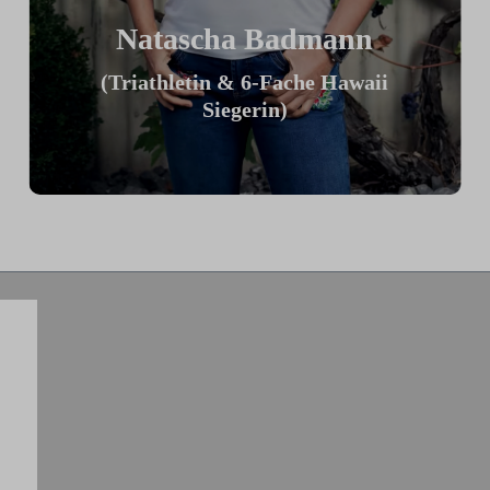
Natascha Badmann
(Triathletin & 6-Fache Hawaii
Siegerin)
„Ich finde mein ICG Bike großartig,
weil ich es meiner TT Position optimal
anpassen kann. Am tollsten finde ich die
Möglichkeit innerhalb einer Sekunde
von locker auf voll zu schalten, was
einen großartigen Trainingsreiz
ermöglicht.“