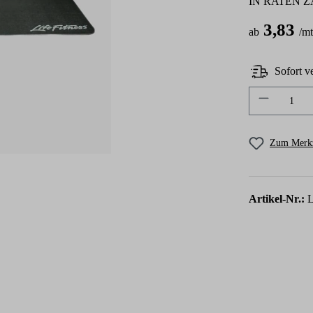
IN RATEN 
3,83
ab
/mt
Sofort ve
Produkt A
Zum Merkz
Artikel-Nr.: