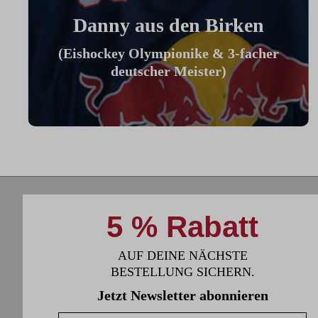
Danny aus den Birken
(Eishockey Olympionike & 3-facher
deutscher Meister)
"Ich benutze das Bike jeden Tag und es
hilft mir außerhalb des Eises an meiner
Fitness zu arbeiten."
5 % Rabatt
AUF DEINE NÄCHSTE
BESTELLUNG SICHERN.
Jetzt Newsletter abonnieren