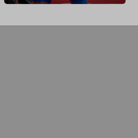
vielzähligen Einstellmöglichkeiten bietet
mein ICG Bike die perfekte Basis für
den aufrecht sitzenden Sport-Einsteiger
bis hin zum Profitriathleten in
Aeroposition."