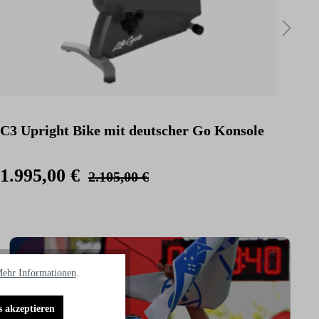
C3 Upright Bike mit deutscher Go Konsole
C3 
Kon
1.995,00 €
2.
2.105,00 €
ehr Informationen
.
s akzeptieren