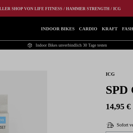
tlet
Home Gym
LLER SHOP VON LIFE FITNESS / HAMMER STRENGTH / ICG
INDOOR BIKES
CARDIO
KRAFT
FAS
Indoor Bikes unverbindlich 30 Tage testen
ICG
SPD 
14,95 €
Sofort ve