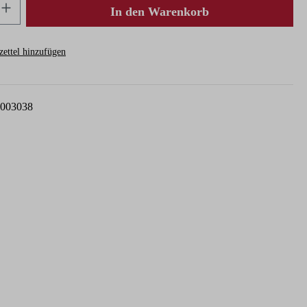
nzahl: Gib den gewünschten Wert ein oder ben
In den Warenkorb
ettel hinzufügen
003038