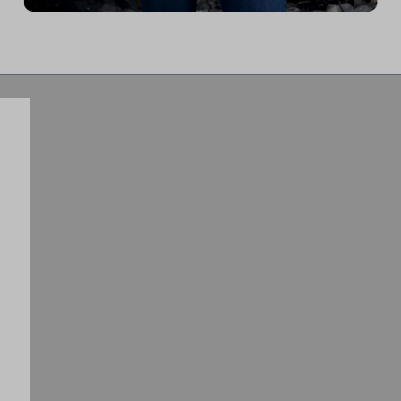
anpassen kann. Am tollsten finde ich die
Möglichkeit innerhalb einer Sekunde
von locker auf voll zu schalten, was
einen großartigen Trainingsreiz
ermöglicht.“