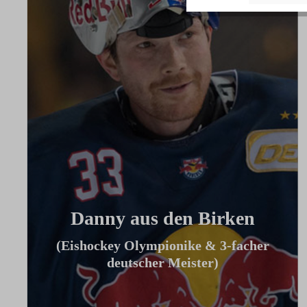
Danny aus den Birken
(Eishockey Olympionike & 3-facher
deutscher Meister)
"Ich benutze das Bike jeden Tag und es
hilft mir außerhalb des Eises an meiner