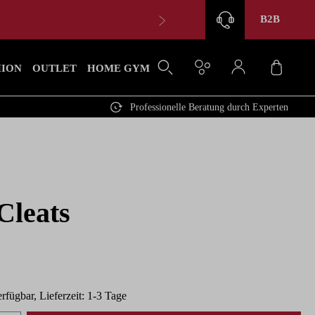
B2B
Waren
HION
OUTLET
HOME GYM
Professionelle Beratung durch Experten
Cleats
rfügbar, Lieferzeit: 1-3 Tage