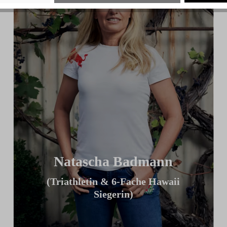
Natascha Badmann
(Triathletin & 6-Fache Hawaii
Siegerin)
„Ich finde mein ICG Bike großartig,
weil ich es meiner TT Position optimal