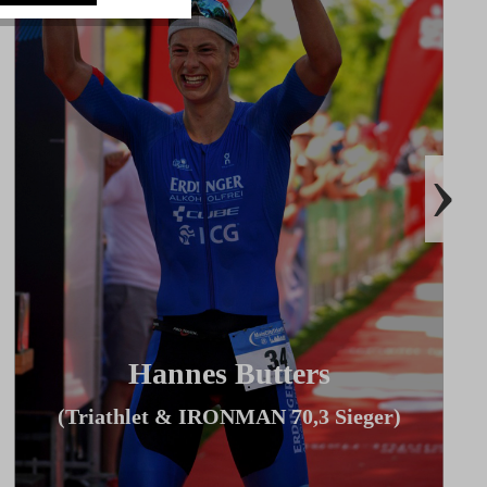
›
Hannes Butters
(Triathlet & IRONMAN 70,3 Sieger)
"Durch Innovationen wie Coach By
Color, Zwiftkompatibilität und den