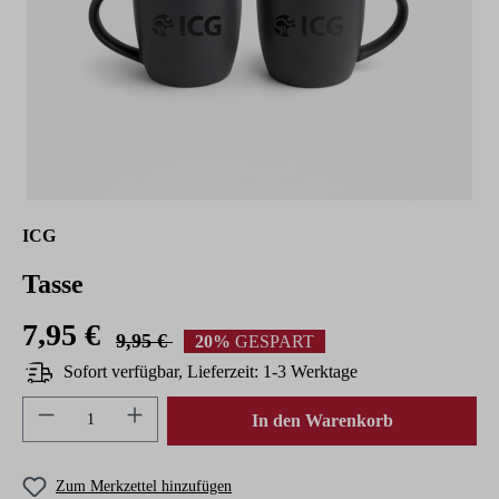
ICG
Tasse
7,95 €
9,95 €
20%
GESPART
Sofort verfügbar, Lieferzeit: 1-3 Werktage
Produkt Anzahl: Gib den gewünschten Wert ein 
In den Warenkorb
Zum Merkzettel hinzufügen