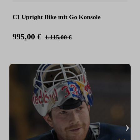
C1 Upright Bike mit Go Konsole
C
K
995,00 €
1.115,00 €
›