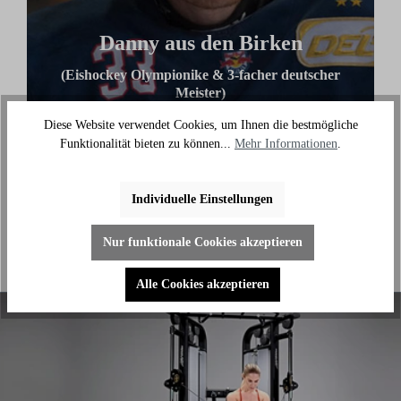
Danny aus den Birken
(Eishockey Olympionike & 3-facher deutscher
Meister)
"Ich benutze das Bike jeden Tag und es hilft mir
Diese Website verwendet Cookies, um Ihnen die bestmögliche
außerhalb des Eises an meiner Fitness zu arbeiten."
Funktionalität bieten zu können...
Mehr Informationen
.
Individuelle Einstellungen
Nur funktionale Cookies akzeptieren
Alle Cookies akzeptieren