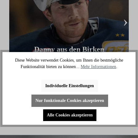
›
Danny aus den Birken
(Eishockey Olympionike & 3-facher deutscher
Diese Website verwendet Cookies, um Ihnen die bestmögliche
Meister)
Funktionalität bieten zu können...
Mehr Informationen
.
"Ich benutze das Bike jeden Tag und es hilft mir
außerhalb des Eises an meiner Fitness zu arbeiten."
Individuelle Einstellungen
Nur funktionale Cookies akzeptieren
Alle Cookies akzeptieren