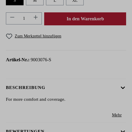
S
M
L
XL
Produkt Anzahl: Gib den gewünschten Wert ein 
In den Warenkorb
Zum Merkzettel hinzufügen
Artikel-Nr.:
9003076-S
BESCHREIBUNG
For more comfort and coverage.
Mehr
BEWERTUNGEN