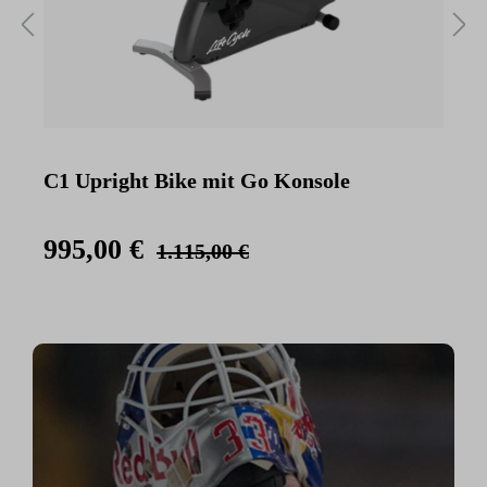
C1 Upright Bike mit Go Konsole
C
K
995,00 €
1.115,00 €