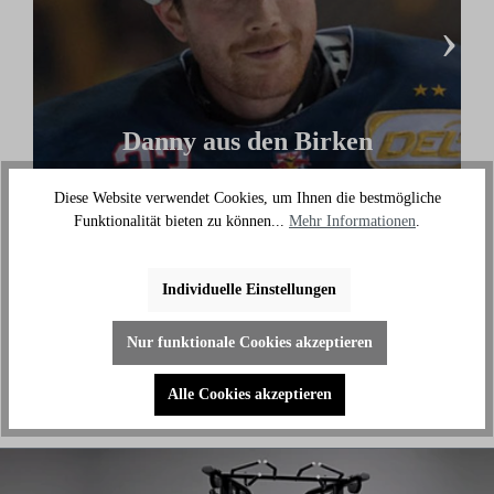
›
Danny aus den Birken
(Eishockey Olympionike & 3-facher deutscher
Diese Website verwendet Cookies, um Ihnen die bestmögliche
Meister)
Funktionalität bieten zu können...
Mehr Informationen
.
"Ich benutze das Bike jeden Tag und es hilft mir
außerhalb des Eises an meiner Fitness zu arbeiten."
Individuelle Einstellungen
Nur funktionale Cookies akzeptieren
Alle Cookies akzeptieren