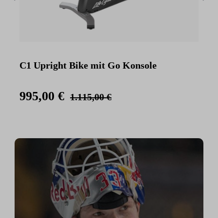
C1 Upright Bike mit Go Konsole
C
K
995,00 €
1.115,00 €