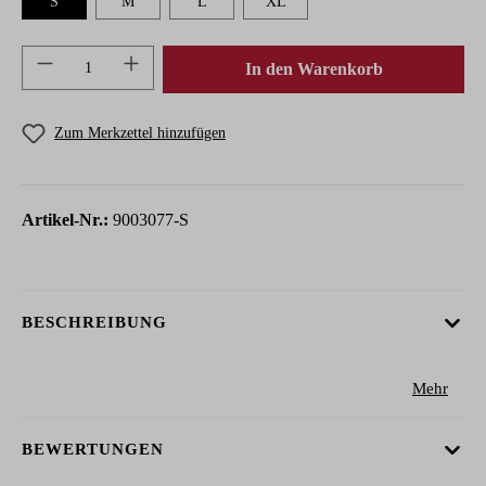
S
M
L
XL
Produkt Anzahl: Gib den gewünschten Wert ein 
In den Warenkorb
Zum Merkzettel hinzufügen
Artikel-Nr.:
9003077-S
BESCHREIBUNG
Mehr
BEWERTUNGEN