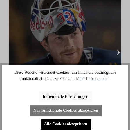
›
Diese Website verwendet Cookies, um Ihnen die bestmögliche
Danny aus den Birken
Funktionalität bieten zu können...
Mehr Informationen
.
(Eishockey Olympionike & 3-facher deutscher
Meister)
Individuelle Einstellungen
"Ich benutze das Bike jeden Tag und es hilft mir
außerhalb des Eises an meiner Fitness zu arbeiten."
Nur funktionale Cookies akzeptieren
Alle Cookies akzeptieren