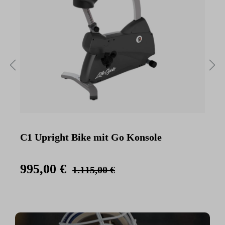
C1 Upright Bike mit Go Konsole
C
K
995,00 €
1.115,00 €