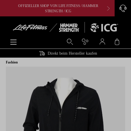
OFFIZIELLER SHOP VON LIFE FITNESS / HAMMER
CARDIO, 
alt springen
STRENGTH / ICG
Ware
Direkt beim Hersteller kaufen
Fashion
Bildergalerie überspringen