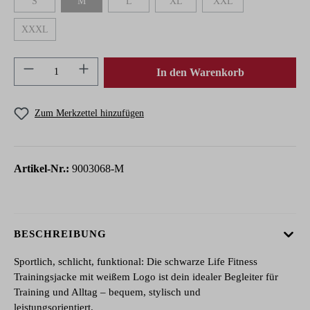
S
M
L
XL
XXL
(Diese Option ist zurzeit nicht verfügbar.)
(Diese Option ist zurzeit nicht verfügbar.)
(Diese Option ist zurzeit nicht verfügbar.)
(Diese Option ist zurzeit nicht verfügbar.
(Diese Option ist zurzeit n
XXXL
(Diese Option ist zurzeit nicht verfügbar.)
Produkt Anzahl: Gib den gewünschten Wert ein 
In den Warenkorb
Zum Merkzettel hinzufügen
Artikel-Nr.:
9003068-M
BESCHREIBUNG
Sportlich, schlicht, funktional: Die schwarze Life Fitness
Trainingsjacke mit weißem Logo ist dein idealer Begleiter für
Training und Alltag – bequem, stylisch und
leistungsorientiert.