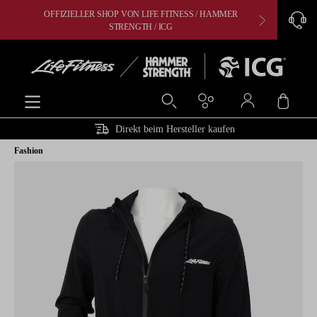
OFFIZIELLER SHOP VON LIFE FITNESS / HAMMER
CARDIO, 
alt springen
STRENGTH / ICG
Ware
Direkt beim Hersteller kaufen
Fashion
Bildergalerie überspringen