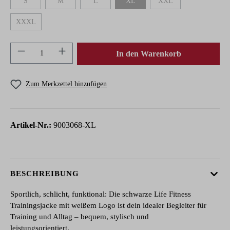
S
M
L
XL
XXL
(Diese Option ist zurzeit nicht verfügbar.)
(Diese Option ist zurzeit nicht verfügbar.)
(Diese Option ist zurzeit nicht verfügbar.)
(Diese Option ist zurzeit nicht verfügbar.
(Diese Option ist zurzeit n
XXXL
(Diese Option ist zurzeit nicht verfügbar.)
Produkt Anzahl: Gib den gewünschten Wert ein 
In den Warenkorb
Zum Merkzettel hinzufügen
Artikel-Nr.:
9003068-XL
BESCHREIBUNG
Sportlich, schlicht, funktional: Die schwarze Life Fitness
Trainingsjacke mit weißem Logo ist dein idealer Begleiter für
Training und Alltag – bequem, stylisch und
leistungsorientiert.