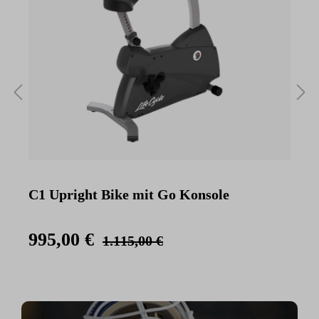
C1 Upright Bike mit Go Konsole
C
K
995,00 €
1.115,00 €