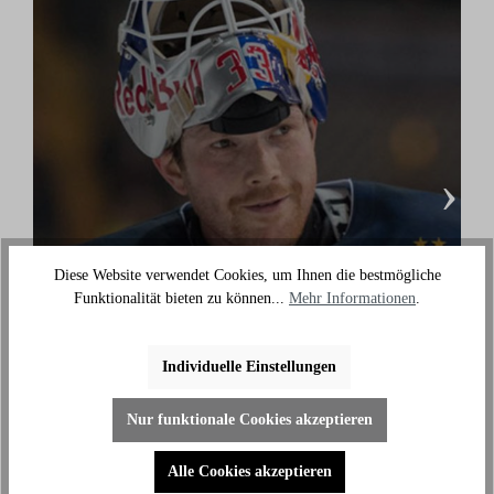
›
Diese Website verwendet Cookies, um Ihnen die bestmögliche
Danny aus den Birken
Funktionalität bieten zu können...
Mehr Informationen
.
(Eishockey Olympionike & 3-facher deutscher
Meister)
Individuelle Einstellungen
"Ich benutze das Bike jeden Tag und es hilft mir
außerhalb des Eises an meiner Fitness zu arbeiten."
Nur funktionale Cookies akzeptieren
Alle Cookies akzeptieren