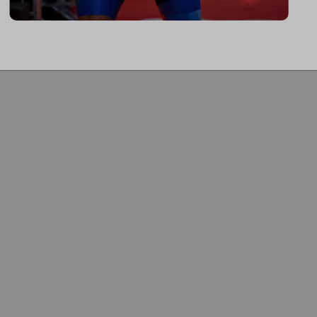
Color, Zwiftkompatibilität und den
vielzähligen Einstellmöglichkeiten bietet
mein ICG Bike die perfekte Basis für
den aufrecht sitzenden Sport-Einsteiger
bis hin zum Profitriathleten in
Aeroposition."