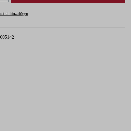
ettel hinzufügen
005142