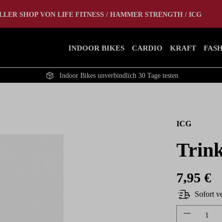
tlet
Home Gym
LLER SHOP VON LIFE FITNESS / HAMMER STRENGTH / ICG
INDOOR BIKES
CARDIO
KRAFT
FAS
Indoor Bikes unverbindlich 30 Tage testen
ICG
Trink
7,95 €
Sofort ve
Produkt A