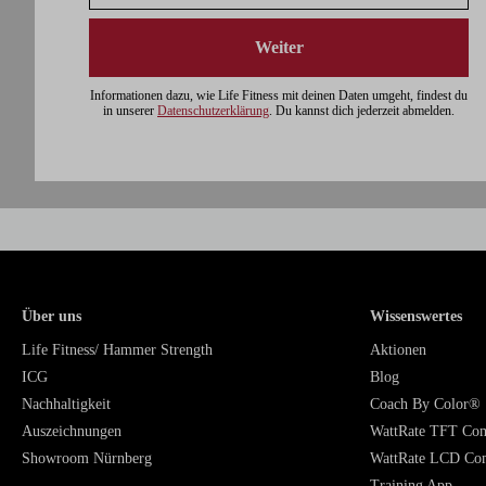
Weiter
Informationen dazu, wie Life Fitness mit deinen Daten umgeht, findest du
in unserer
Datenschutzerklärung
. Du kannst dich jederzeit abmelden.
Über uns
Wissenswertes
Life Fitness/ Hammer Strength
Aktionen
ICG
Blog
Nachhaltigkeit
Coach By Color®
Auszeichnungen
WattRate TFT Co
Showroom Nürnberg
WattRate LCD Co
Training App