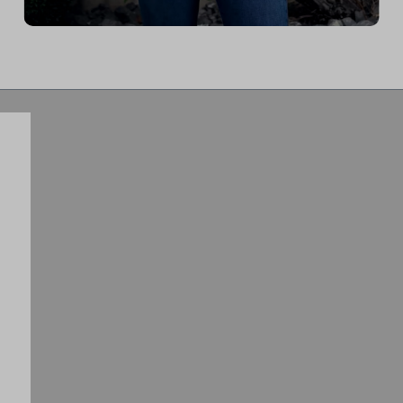
weil ich es meiner TT Position optimal
anpassen kann. Am tollsten finde ich die
Möglichkeit innerhalb einer Sekunde
von locker auf voll zu schalten, was
einen großartigen Trainingsreiz
ermöglicht.“