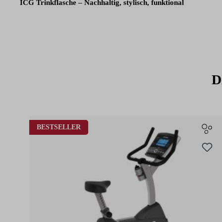
ICG Trinkflasche – Nachhaltig, stylisch, funktional
Diese hochwertige Trinkflasche aus umweltfreundlichem Bioplastik
Training und den Alltag. Leicht, robust und mit praktischem Sport
Design und Nachhaltigkeit legen.
D
Produktgalerie überspringen
BESTSELLER