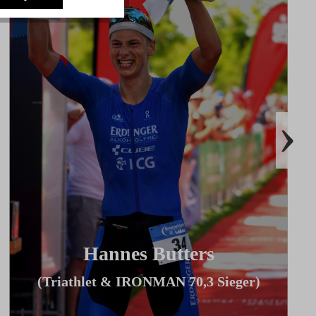
›
Hannes Butters
(Triathlet & IRONMAN 70,3 Sieger)
"Durch Innovationen wie Coach By