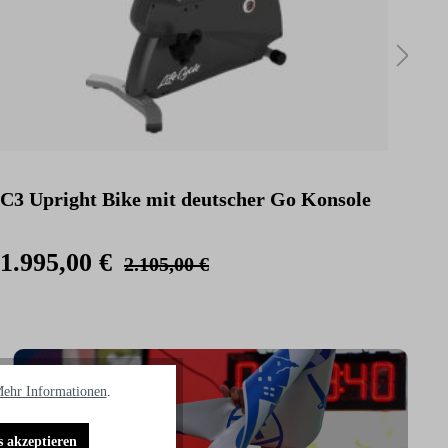
C3 Upright Bike mit deutscher Go Konsole
C3 
Kon
1.995,00 €
2.
2.105,00 €
ehr Informationen
.
s akzeptieren