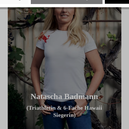
Natascha Badmann
(Triathletin & 6-Fache Hawaii
Siegerin)
„Ich finde mein ICG Bike großartig,