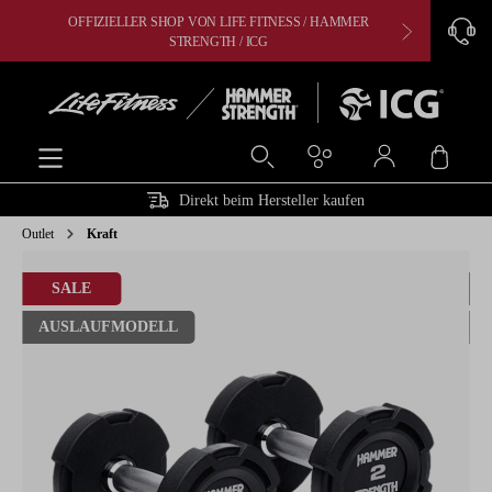
OFFIZIELLER SHOP VON LIFE FITNESS / HAMMER
CARDIO, 
alt springen
STRENGTH / ICG
Ware
Direkt beim Hersteller kaufen
Outlet
Kraft
Bildergalerie überspringen
SALE
AUSLAUFMODELL