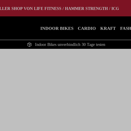
let
Home Gym
LLER SHOP VON LIFE FITNESS / HAMMER STRENGTH / ICG
INDOOR BIKES
CARDIO
KRAFT
FAS
Indoor Bikes unverbindlich 30 Tage testen