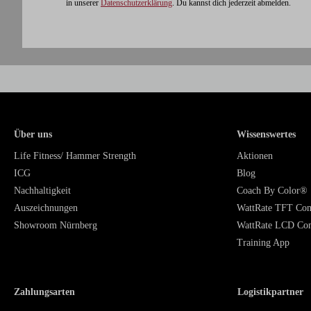
in unserer
Datenschutzerklärung
. Du kannst dich jederzeit abmelden.
Über uns
Wissenswertes
Life Fitness/ Hammer Strength
Aktionen
ICG
Blog
Nachhaltigkeit
Coach By Color®
Auszeichnungen
WattRate TFT Co
Showroom Nürnberg
WattRate LCD Co
Training App
Zahlungsarten
Logistikpartner