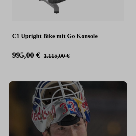
C1 Upright Bike mit Go Konsole
C
K
995,00 €
1.115,00 €