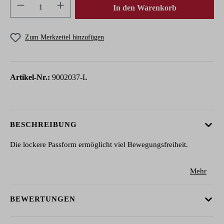
Produkt Anzahl: Gib den gewünschten Wert ein 
In den Warenkorb
Zum Merkzettel hinzufügen
Artikel-Nr.:
9002037-L
BESCHREIBUNG
Die lockere Passform ermöglicht viel Bewegungsfreiheit.
Mehr
BEWERTUNGEN