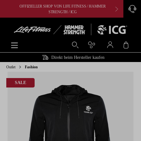
OFFIZIELLER SHOP VON LIFE FITNESS / HAMMER
CARDIO, 
alt springen
STRENGTH / ICG
Ware
Direkt beim Hersteller kaufen
Outlet
Fashion
Bildergalerie überspringen
SALE