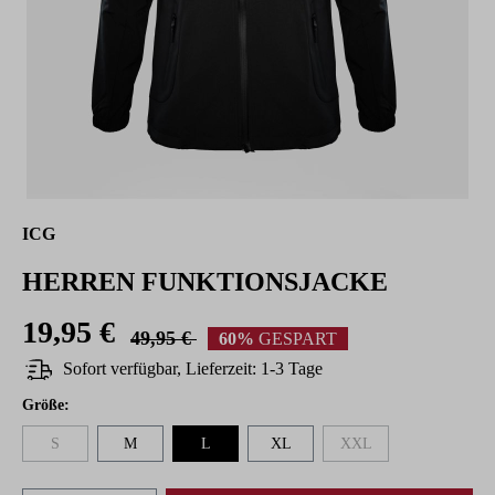
ICG
HERREN FUNKTIONSJACKE
19,95 €
49,95 €
60%
GESPART
Sofort verfügbar, Lieferzeit: 1-3 Tage
auswählen
Größe
:
S
M
L
XL
XXL
(Diese Option ist zurzeit nicht verfügbar.)
(Diese Option ist zurzeit n