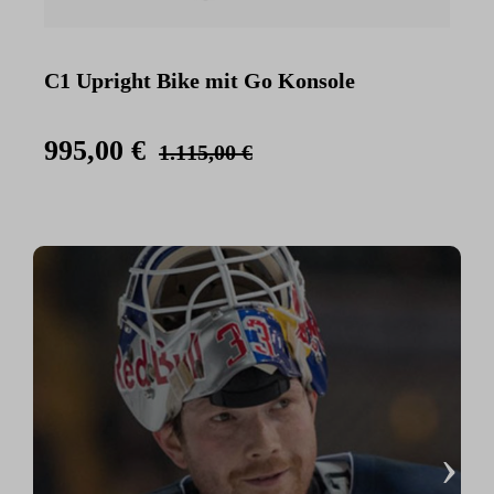
C1 Upright Bike mit Go Konsole
C
K
995,00 €
1.115,00 €
›