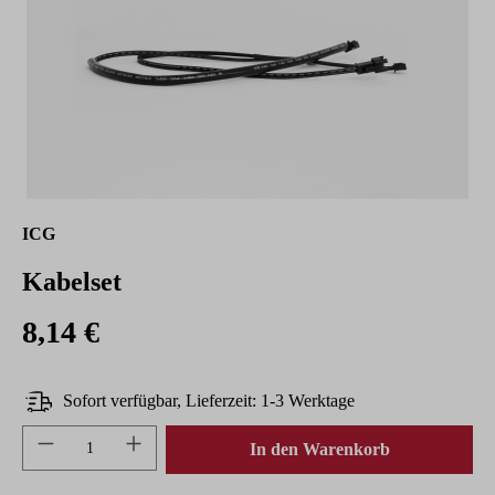
ICG
Kabelset
8,14 €
Sofort verfügbar, Lieferzeit: 1-3 Werktage
Produkt Anzahl: Gib den gewünschten Wert ein 
In den Warenkorb